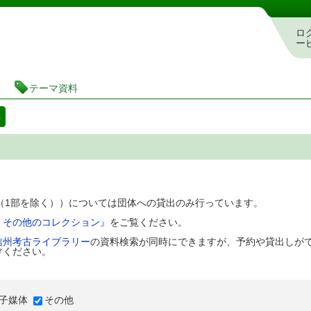
図書館 蔵書検索・予約システム
ロ
ー
テーマ資料
料
D（1部を除く））については団体への貸出のみ行っています。
、その他のコレクション』
をご覧ください。
信州考古ライブラリー
の資料検索が同時にできますが、予約や貸出しが
けください。
子媒体
その他