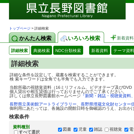
トップページ
> 詳細検索
かんたん検索
いろいろ検索
新着資料
詳細検索
典拠検索
NDC分類検索
新着資料
テーマ資
詳細検索
詳細な条件を設定して、蔵書を検索することができます。
検 索キーワードは全角でも半角でも入力できます。
当館所蔵の視聴覚資料（16ミリフィルム、ビデオテープ及びDV
個人貸出や相互貸借は行っておりませんのでご了承ください。
詳しくは県立長野図書館ホームページ
『新聞・雑誌・視聴覚資料
長野県立美術館アートライブラリー
、
長野県埋蔵文化財センター
御利用にあたっては、各施設の開館日時を御確認のうえ、お出か
検索条件
資料種別
図書
児童
雑誌
視聴覚
電
すべて選択