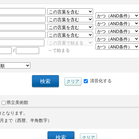
/
～で始まる
清音化する
県立美術館
象となります。
月まで（西暦、半角数字）