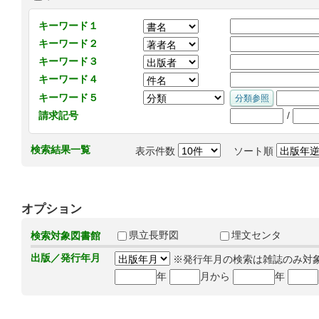
キーワード１
キーワード２
キーワード３
キーワード４
キーワード５
/
請求記号
検索結果一覧
表示件数
ソート順
オプション
県立長野図
埋文センタ
検索対象図書館
出版／発行年月
※発行年月の検索は雑誌のみ対
年
月から
年