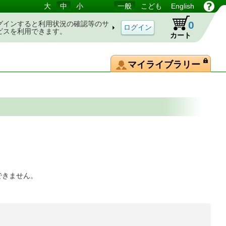
大
中
小
一般
こども
English
0
グインすると利用状況の確認等のサ
ビスを利用できます。
カート
マイライブラリー
できません。