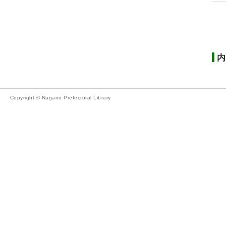
内
Copyright © Nagano Prefectural Library