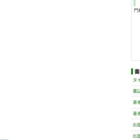
門
書
タ
書
著
著
出
出