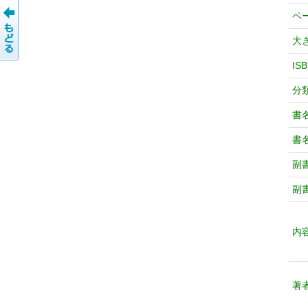
ペ
大
IS
分
書
書
副
副
内
著