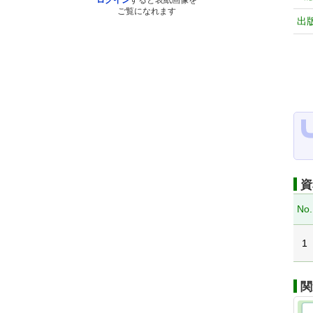
ログイン
すると表紙画像を
ご覧になれます
出
資
No.
1
関