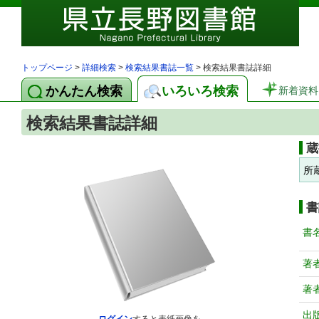
トップページ
>
詳細検索
>
検索結果書誌一覧
> 検索結果書誌詳細
かんたん検索
いろいろ検索
新着資料
検索結果書誌詳細
蔵
所
書
書
著
著
出