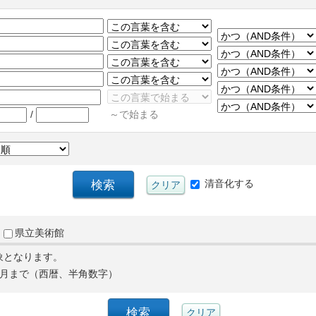
/
～で始まる
清音化する
県立美術館
象となります。
月まで（西暦、半角数字）