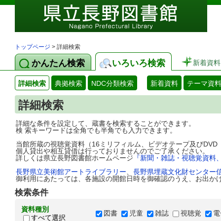
トップページ
> 詳細検索
かんたん検索
いろいろ検索
新着資料
詳細検索
典拠検索
NDC分類検索
新着資料
テーマ資
詳細検索
詳細な条件を設定して、蔵書を検索することができます。
検 索キーワードは全角でも半角でも入力できます。
当館所蔵の視聴覚資料（16ミリフィルム、ビデオテープ及びDV
個人貸出や相互貸借は行っておりませんのでご了承ください。
詳しくは県立長野図書館ホームページ
『新聞・雑誌・視聴覚資料
長野県立美術館アートライブラリー
、
長野県埋蔵文化財センター
御利用にあたっては、各施設の開館日時を御確認のうえ、お出か
検索条件
資料種別
図書
児童
雑誌
視聴覚
電
すべて選択