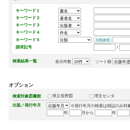
キーワード１
キーワード２
キーワード３
キーワード４
キーワード５
/
請求記号
検索結果一覧
表示件数
ソート順
オプション
県立長野図
埋文センタ
検索対象図書館
出版／発行年月
※発行年月の検索は雑誌のみ対
年
月から
年