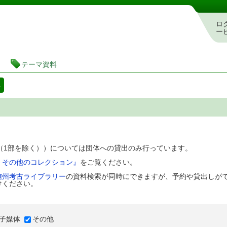
図書館 蔵書検索・予約システム
ロ
ー
テーマ資料
料
D（1部を除く））については団体への貸出のみ行っています。
、その他のコレクション』
をご覧ください。
信州考古ライブラリー
の資料検索が同時にできますが、予約や貸出しが
けください。
子媒体
その他