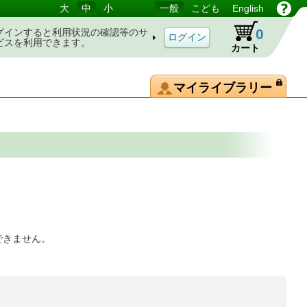
大
中
小
一般
こども
English
0
グインすると利用状況の確認等のサ
ビスを利用できます。
カート
マイライブラリー
できません。