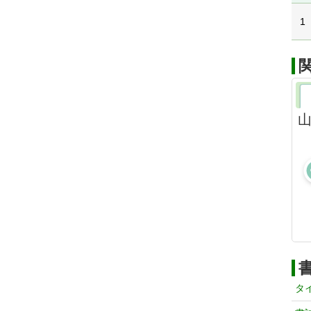
1
山
タ