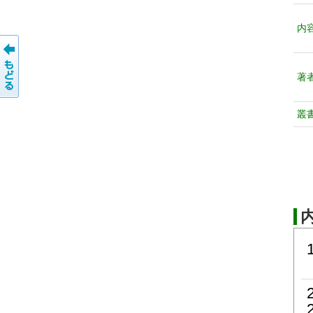
内
著
叢