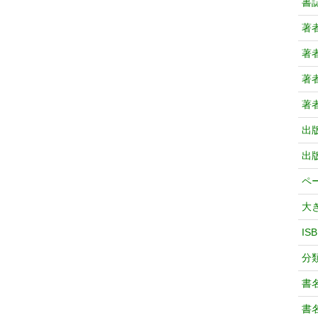
書
著
著
著
著
出
出
ペ
大
IS
分
書
書