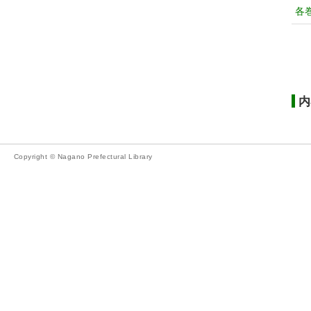
各
内
Copyright © Nagano Prefectural Library