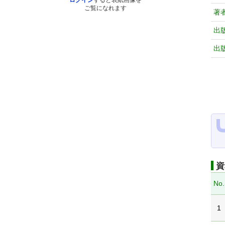
ログイン
すると表紙画像を
ご覧になれます
著
出
出
資
No.
1