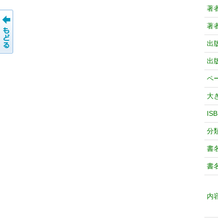
著
著
出
出
ペ
大
IS
分
書
書
内