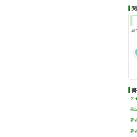
関
農
書
タ
書
著
著