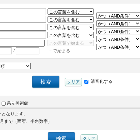
/
～で始まる
清音化する
県立美術館
象となります。
月まで（西暦、半角数字）