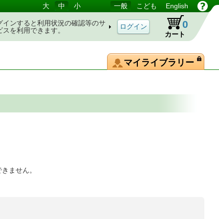
大
中
小
一般
こども
English
0
グインすると利用状況の確認等のサ
ビスを利用できます。
カート
マイライブラリー
できません。