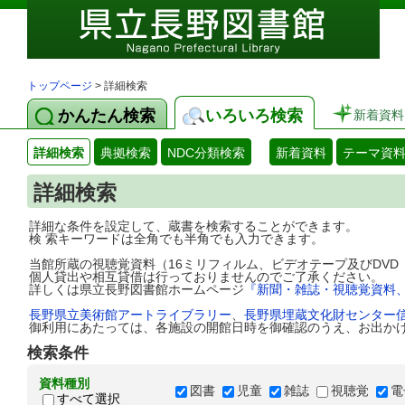
トップページ
> 詳細検索
かんたん検索
いろいろ検索
新着資料
詳細検索
典拠検索
NDC分類検索
新着資料
テーマ資
詳細検索
詳細な条件を設定して、蔵書を検索することができます。
検 索キーワードは全角でも半角でも入力できます。
当館所蔵の視聴覚資料（16ミリフィルム、ビデオテープ及びDV
個人貸出や相互貸借は行っておりませんのでご了承ください。
詳しくは県立長野図書館ホームページ
『新聞・雑誌・視聴覚資料
長野県立美術館アートライブラリー
、
長野県埋蔵文化財センター
御利用にあたっては、各施設の開館日時を御確認のうえ、お出か
検索条件
資料種別
図書
児童
雑誌
視聴覚
電
すべて選択