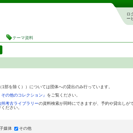
図書館 蔵書検索・予約システム
ロ
ー
テーマ資料
料
D（1部を除く））については団体への貸出のみ行っています。
、その他のコレクション』
をご覧ください。
信州考古ライブラリー
の資料検索が同時にできますが、予約や貸出しが
けください。
子媒体
その他