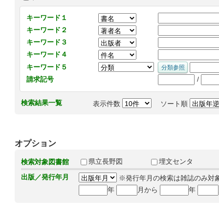
キーワード１
キーワード２
キーワード３
キーワード４
キーワード５
/
請求記号
検索結果一覧
表示件数
ソート順
オプション
県立長野図
埋文センタ
検索対象図書館
出版／発行年月
※発行年月の検索は雑誌のみ対
年
月から
年