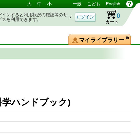
大
中
小
一般
こども
English
0
グインすると利用状況の確認等のサ
ビスを利用できます。
カート
マイライブラリー
科学ハンドブック)