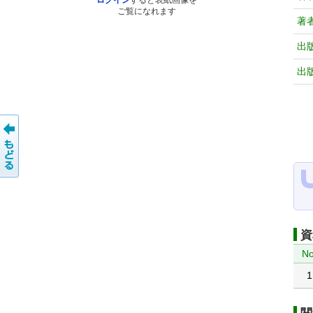
ログイン
すると表紙画像を
ご覧になれます
著
出
出
資
No
1