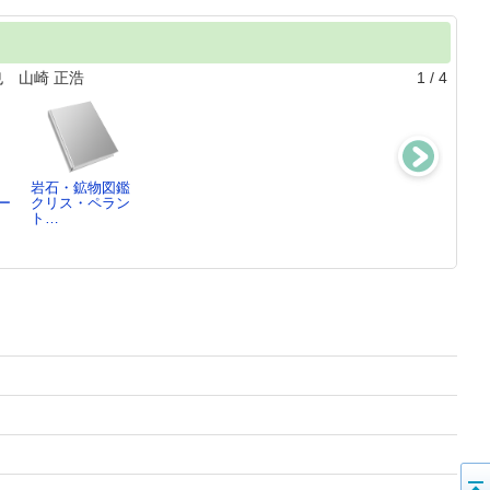
 山崎 正浩
1
/
4
岩石・鉱物図鑑
昆虫変態図
日本産チョウ類
寝るのが楽しく
ー
クリス・ペラン
鑑 ： 生きか
の衰亡と保護第
なる睡眠のひみ
ト…
たイロイロ…
8集
つ
川邊 透／著,
平井 規央／編,
ヴィッキー・ウ
前…
…
ッ…