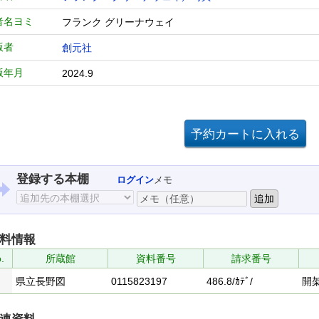
者名ヨミ
フランク グリーナウェイ
版者
創元社
版年月
2024.9
登録する本棚
ログイン
メモ
料情報
.
所蔵館
資料番号
請求番号
県立長野図
0115823197
486.8/ｶﾃﾞ/
開