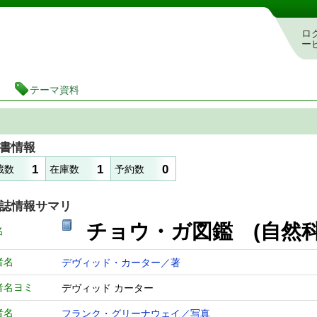
図書館 蔵書検索・予約システム
ロ
ー
テーマ資料
書情報
1
1
0
蔵数
在庫数
予約数
誌情報サマリ
チョウ・ガ図鑑 (自然
名
者名
デヴィッド・カーター／著
者名ヨミ
デヴィッド カーター
者名
フランク・グリーナウェイ／写真