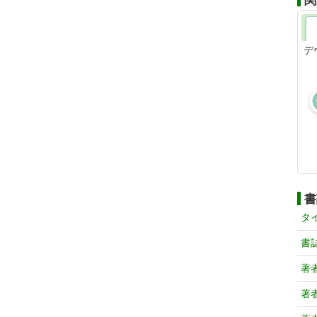
関
デ
書
タ
書
著
著