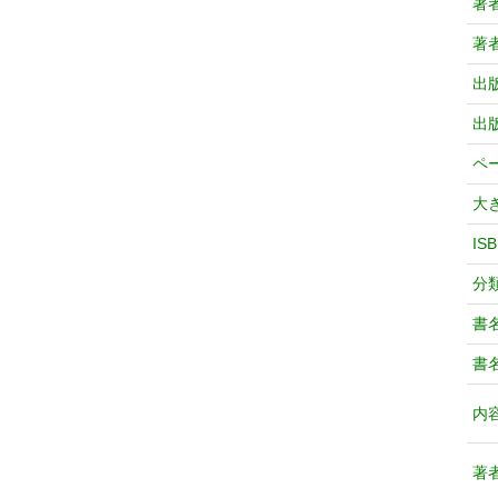
著
著
出
出
ペ
大
IS
分
書
書
内
著