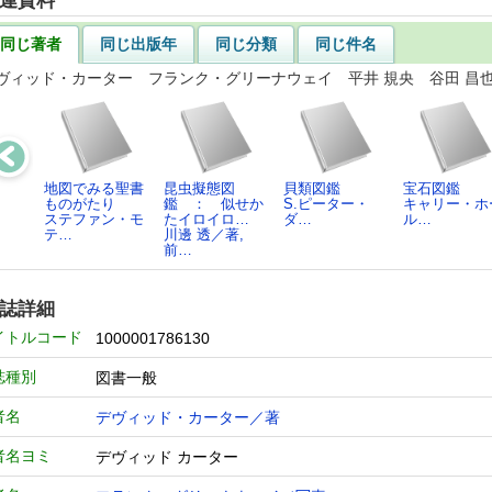
連資料
同じ著者
同じ出版年
同じ分類
同じ件名
ヴィッド・カーター フランク・グリーナウェイ 平井 規央 谷田 昌也
地図でみる聖書
昆虫擬態図
貝類図鑑
宝石図鑑
ものがたり
鑑 ： 似せか
S.ピーター・
キャリー・ホ
ステファン・モ
たイロイロ…
ダ…
ル…
テ…
川邊 透／著,
前…
誌詳細
イトルコード
1000001786130
誌種別
図書一般
者名
デヴィッド・カーター／著
者名ヨミ
デヴィッド カーター