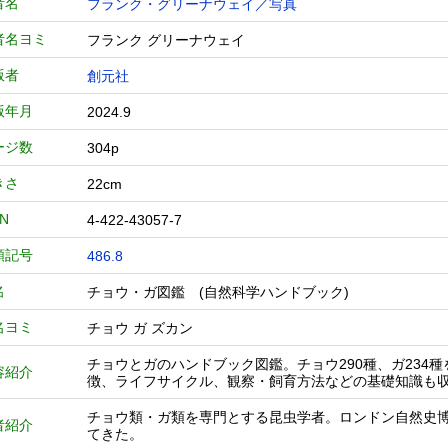
者名
フランク・グリーナウェイ／写真
者名ヨミ
フランク グリーナウェイ
版者
創元社
版年月
2024.9
ージ数
304p
きさ
22cm
BN
4-422-43057-7
類記号
486.8
名
チョウ・ガ図鑑 (自然科学ハンドブック)
名ヨミ
チョウ ガ ズカン
チョウとガのハンドブック図鑑。チョウ290種、ガ234
容紹介
徴、ライフサイクル、観察・飼育方法などの基礎知識も
チョウ類・ガ類を専門とする昆虫学者。ロンドン自然史博
者紹介
てきた。