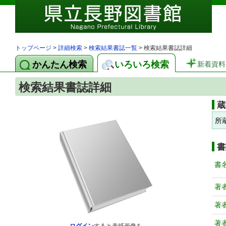
トップページ
>
詳細検索
>
検索結果書誌一覧
> 検索結果書誌詳細
かんたん検索
いろいろ検索
新着資料
検索結果書誌詳細
蔵
所
書
書
著
著
著