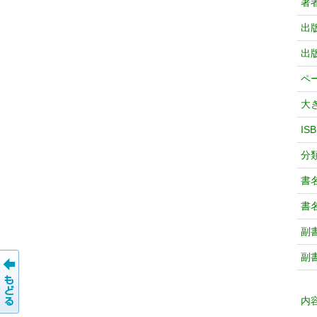
著
出
出
ペ
大
IS
分
書
書
副
副
内