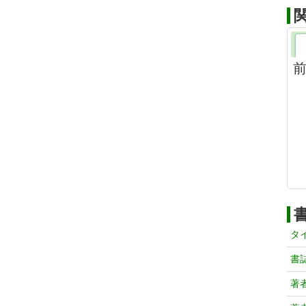
前
タ
書
著