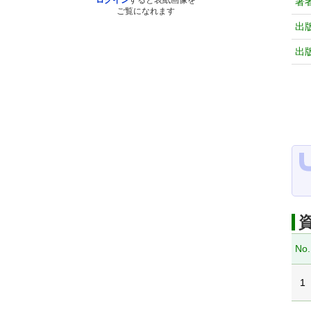
ログイン
すると表紙画像を
著
ご覧になれます
出
出
No.
1