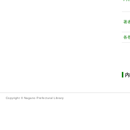
著
各
内
Copyright © Nagano Prefectural Library