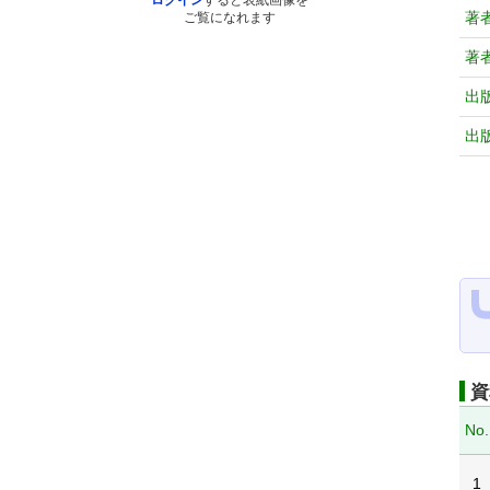
ログイン
すると表紙画像を
著
ご覧になれます
著
出
出
資
No.
1