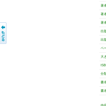
著
著
著
出
出
ペ
大
IS
分
書
書
内