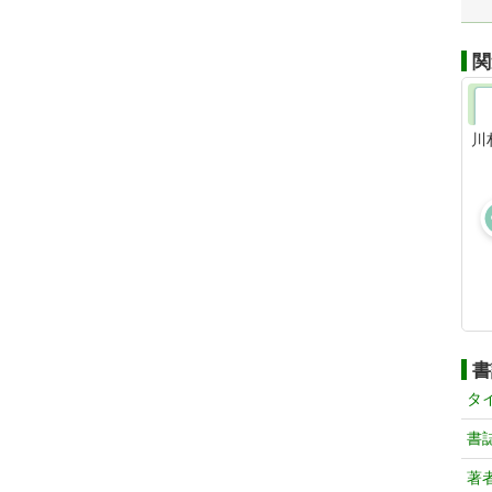
関
川
書
タ
書
著