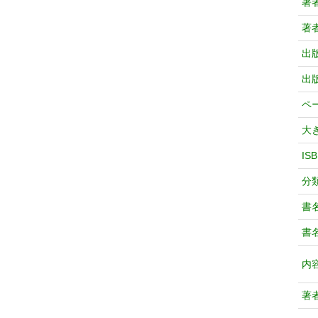
著
著
出
出
ペ
大
IS
分
書
書
内
著