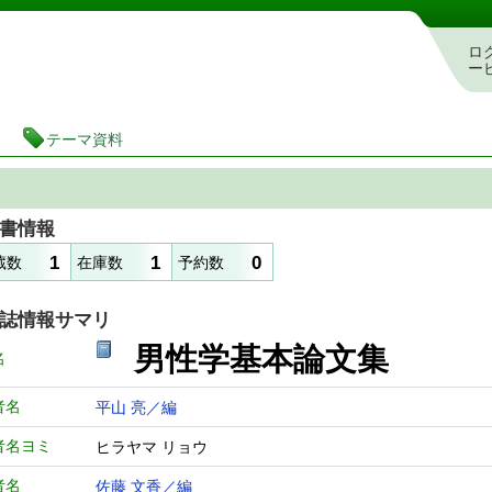
図書館 蔵書検索・予約システム
ロ
ー
テーマ資料
書情報
1
1
0
蔵数
在庫数
予約数
誌情報サマリ
男性学基本論文集
名
者名
平山 亮／編
者名ヨミ
ヒラヤマ リョウ
者名
佐藤 文香／編