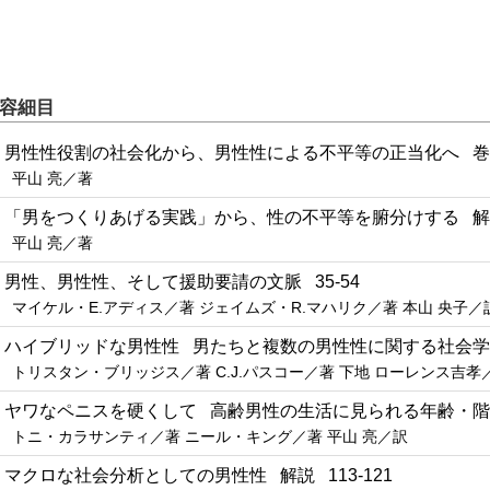
容細目
1 男性性役割の社会化から、男性性による不平等の正当化へ 巻頭
平山 亮／著
2 「男をつくりあげる実践」から、性の不平等を腑分けする 解説 
平山 亮／著
3 男性、男性性、そして援助要請の文脈 35-54
マイケル・E.アディス／著 ジェイムズ・R.マハリク／著 本山 央子／
4 ハイブリッドな男性性 男たちと複数の男性性に関する社会学の
トリスタン・ブリッジス／著 C.J.パスコー／著 下地 ローレンス吉孝
5 ヤワなペニスを硬くして 高齢男性の生活に見られる年齢・階級
トニ・カラサンティ／著 ニール・キング／著 平山 亮／訳
6 マクロな社会分析としての男性性 解説 113-121