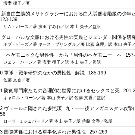
海妻 径子／著
7 新自由主義的メリトクラシーにおける白人労働者階級の少年
123-139
サム・バーズ／著 濱田 すみれ／訳 本山 央子／監訳
8 グローバルな文脈における男性の実践とジェンダー関係を研究する
ボブ・ピーズ／著 キース・プリングル／著 比嘉 麻理／訳 本山 央子
9 「ヘゲモニックな男性性」から「男性のヘゲモニー」へ 157-1
ジェフ・ハーン／著 海妻 径子／訳 本山 央子／監訳
10 軍隊・戦争研究のなかの男性性 解説 185-199
佐藤 文香／著
11 防衛専門家たちの合理的な世界におけるセックスと死 201-2
キャロル・コーン／著 本山 央子／訳 佐藤 文香／監訳
12 ヴェールに隠された参照項 九・一一後アフガニスタン攻撃
56
ローラ・J.シェパード／著 本山 央子／訳 佐藤 文香／監訳
13 国際関係における軍事化された男性性 257-269