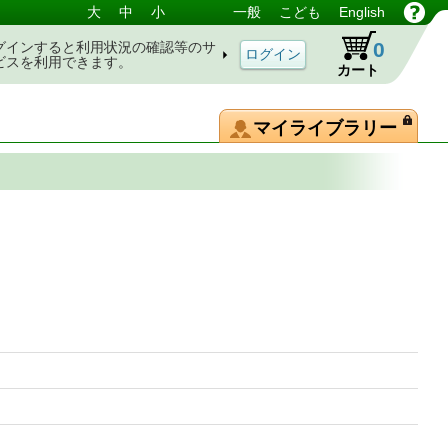
大
中
小
一般
こども
English
0
グインすると利用状況の確認等のサ
ビスを利用できます。
カート
マイライブラリー