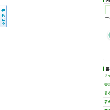
関
平
書
タ
書
著
著