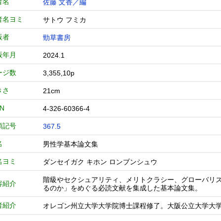
者名
佐藤 文香／編
者名ヨミ
サトウ フミカ
版者
勁草書房
版年月
2024.1
ージ数
3,355,10p
きさ
21cm
BN
4-326-60366-4
類記号
367.5
名
男性学基本論文集
名ヨミ
ダンセイガク キホン ロンブンシュウ
階級やセクシュアリティ、メリトクラシー、グローバリ
容紹介
るのか」をめぐる必読文献を集成した基本論文集。
者紹介
オレゴン州立大学大学院博士課程修了。大阪公立大学大