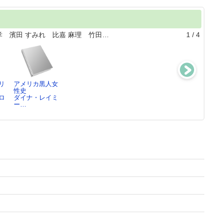
孝 濱田 すみれ 比嘉 麻理 竹田…
1
/
4
リ
アメリカ黒人女
女性兵士という
越境と連帯
シリーズ戦争と
性史
難問 ： ジェ
大野 光明／編,
社会5
ロ
ダイナ・レイミ
ンダー…
…
蘭 信三／編集
ー…
佐藤 文香／著
委…