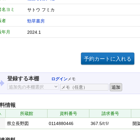
者名ヨミ
サトウ フミカ
版者
勁草書房
版年月
2024.1
登録する本棚
ログイン
メモ
料情報
.
所蔵館
資料番号
請求番号
県立長野図
0114880446
367.5/ﾋﾘ/
開