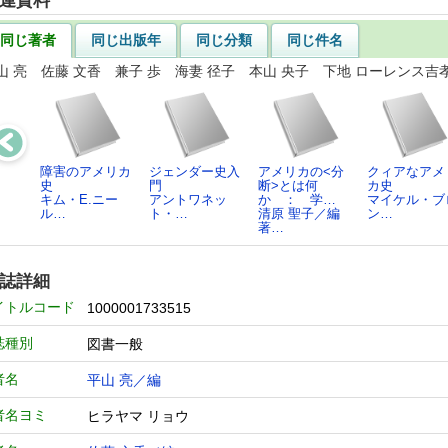
連資料
同じ著者
同じ出版年
同じ分類
同じ件名
山 亮 佐藤 文香 兼子 歩 海妻 径子 本山 央子 下地 ローレンス吉
障害のアメリカ
ジェンダー史入
アメリカの<分
クィアなアメ
史
門
断>とは何
カ史
キム・E.ニー
アントワネッ
か ： 学…
マイケル・ブ
ル…
ト・…
清原 聖子／編
ン…
著…
誌詳細
イトルコード
1000001733515
誌種別
図書一般
者名
平山 亮／編
者名ヨミ
ヒラヤマ リョウ