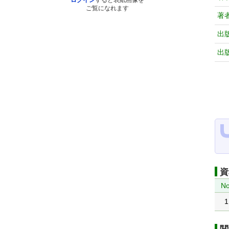
ログイン
すると表紙画像を
ご覧になれます
著
出
出
資
No
1