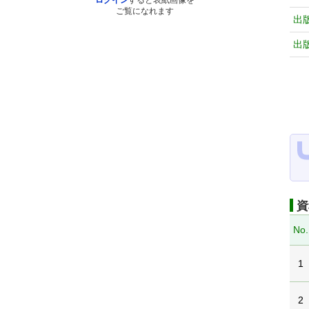
ログイン
すると表紙画像を
ご覧になれます
出
出
資
No.
1
2