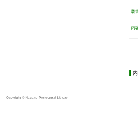
叢
内
内
Copyright © Nagano Prefectural Library