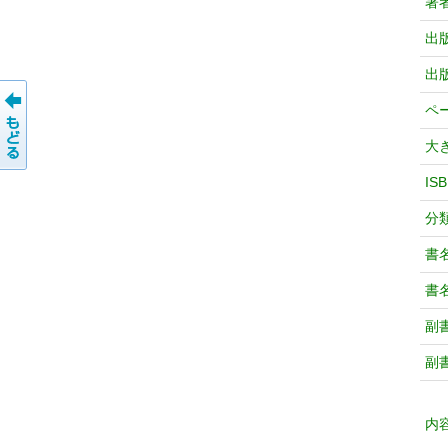
著
出
出
ペ
大
IS
分
書
書
副
副
内