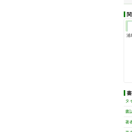
関
浦
書
タ
書
著