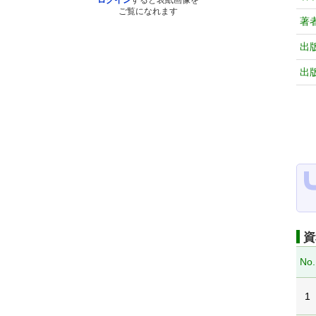
ログイン
すると表紙画像を
ご覧になれます
著
出
出
資
No.
1