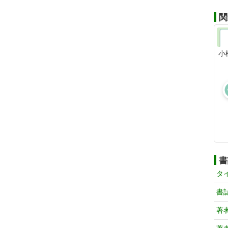
関
小
書
タ
書
著