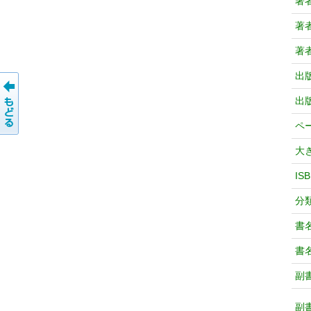
著
著
著
出
出
ペ
大
IS
分
書
書
副
副