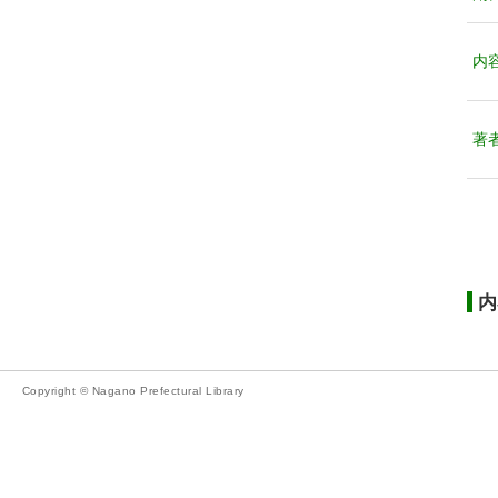
内
著
内
Copyright © Nagano Prefectural Library