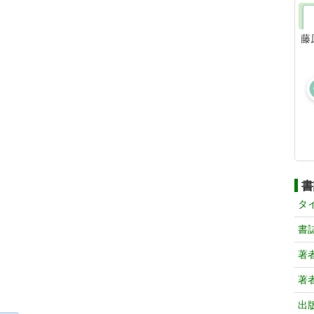
藤
書
タ
書
著
著
出