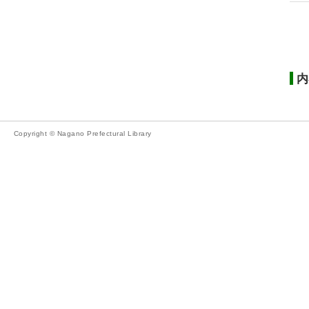
内
Copyright © Nagano Prefectural Library