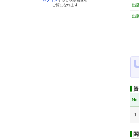
ログイン
すると表紙画像を
出
ご覧になれます
出
資
No.
1
関