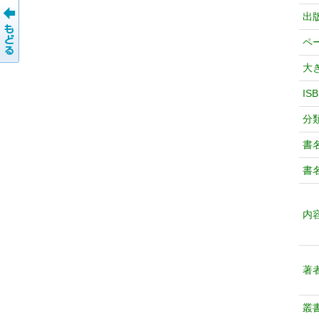
出
ペ
大
IS
分
書
書
内
著
叢