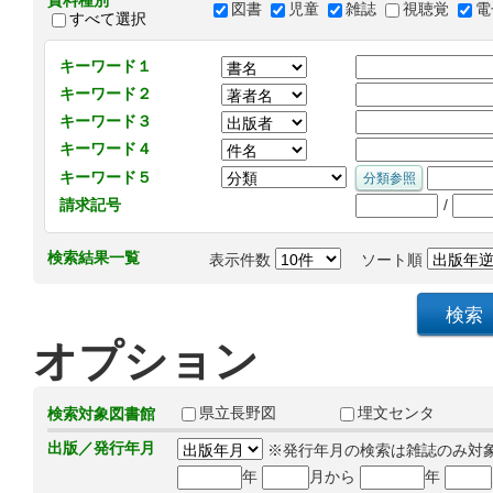
資料種別
図書
児童
雑誌
視聴覚
電
すべて選択
キーワード１
キーワード２
キーワード３
キーワード４
キーワード５
/
請求記号
検索結果一覧
表示件数
ソート順
オプション
県立長野図
埋文センタ
検索対象図書館
出版／発行年月
※発行年月の検索は雑誌のみ対
年
月から
年