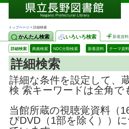
トップページ
> 詳細検索
かんたん検索
いろいろ検索
新着資料
詳細検索
典拠検索
NDC分類検索
新着資料
テーマ資
詳細検索
詳細な条件を設定して、
検 索キーワードは全角で
当館所蔵の視聴覚資料（1
びDVD（1部を除く））