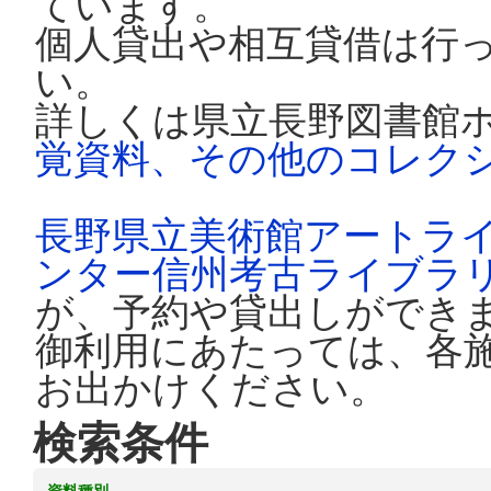
ています。
個人貸出や相互貸借は行
い。
詳しくは県立長野図書館
覚資料、その他のコレク
長野県立美術館アートラ
ンター信州考古ライブラ
が、予約や貸出しができ
御利用にあたっては、各
お出かけください。
検索条件