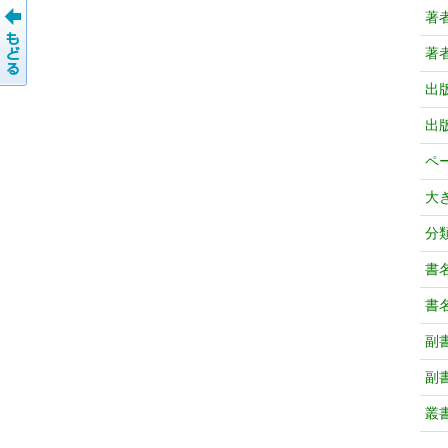
著
著
出
出
ペ
大
分
書
書
副
副
叢