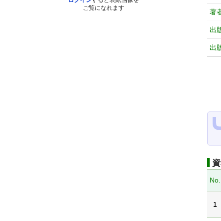
ログイン
すると表紙画像を
ご覧になれます
著
出
出
資
No.
1