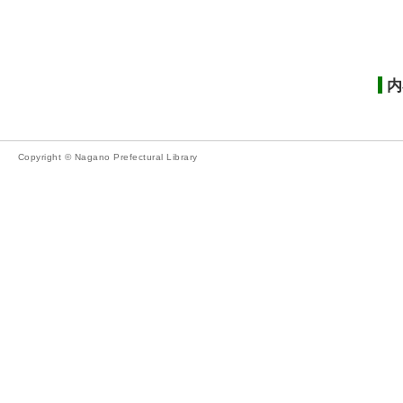
内
Copyright © Nagano Prefectural Library