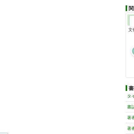
関
文
書
タ
書
著
著