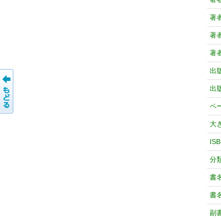
著
著
著
出
出
ペ
大
IS
分
書
書
副