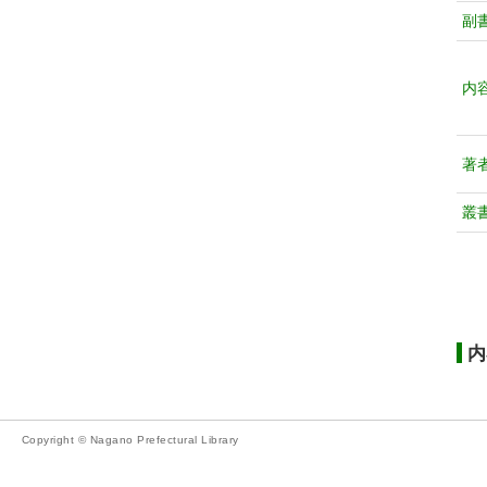
副
内
著
叢
内
Copyright © Nagano Prefectural Library