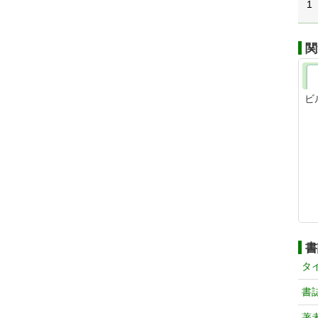
1
関
ビ
書
タ
書
著