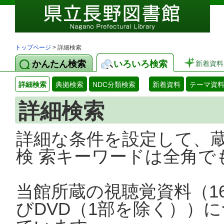
トップページ
> 詳細検索
かんたん検索
いろいろ検索
新着資料
詳細検索
典拠検索
NDC分類検索
新着資料
テーマ資
詳細検索
詳細な条件を設定して、
検 索キーワードは全角で
当館所蔵の視聴覚資料（1
びDVD（1部を除く））