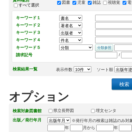
資料種別
図書
児童
雑誌
視聴覚
電
すべて選択
キーワード１
キーワード２
キーワード３
キーワード４
キーワード５
/
請求記号
検索結果一覧
表示件数
ソート順
オプション
県立長野図
埋文センタ
検索対象図書館
出版／発行年月
※発行年月の検索は雑誌のみ対
年
月から
年