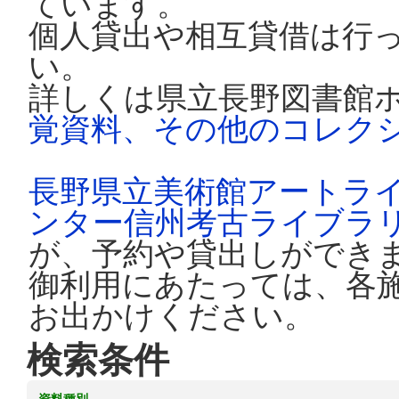
ています。
個人貸出や相互貸借は行
い。
詳しくは県立長野図書館
覚資料、その他のコレク
長野県立美術館アートラ
ンター信州考古ライブラ
が、予約や貸出しができ
御利用にあたっては、各
お出かけください。
検索条件