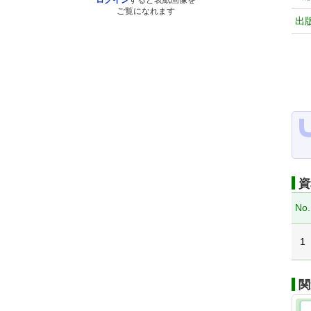
ログイン
すると表紙画像を
ご覧になれます
出
資
No.
1
関