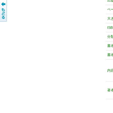
出
ペ
大
IS
分
書
書
内
著