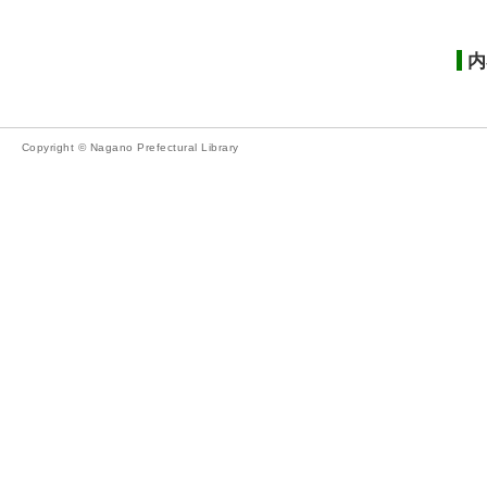
内
Copyright © Nagano Prefectural Library