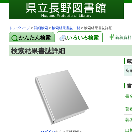
トップページ
>
詳細検索
>
検索結果書誌一覧
> 検索結果書誌詳細
かんたん検索
いろいろ検索
新着資料
検索結果書誌詳細
蔵
所
書
書
著
著
出