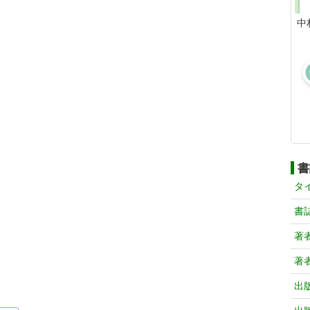
中
書
タ
書
著
著
出