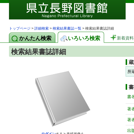
トップページ
>
詳細検索
>
検索結果書誌一覧
> 検索結果書誌詳細
かんたん検索
いろいろ検索
新着資料
検索結果書誌詳細
蔵
所
書
書
著
著
出