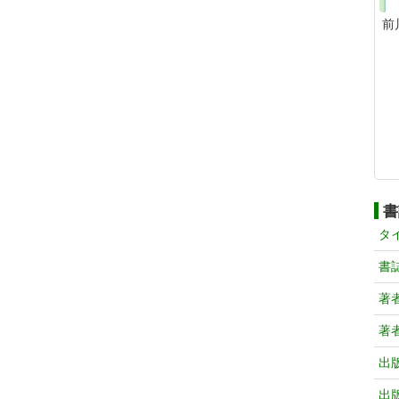
前
書
タ
書
著
著
出
出