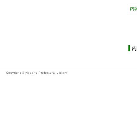
内
内
Copyright © Nagano Prefectural Library