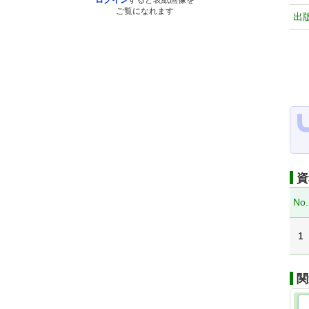
ログイン
すると表紙画像を
ご覧になれます
出
資
No.
1
関