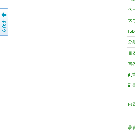
ペ
大
IS
分
書
書
副
副
内
著