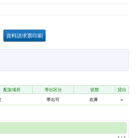
配架場所
帯出区分
状態
貸出
架
帯出可
在庫
○
1
/
1