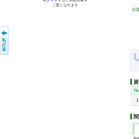
ログイン
すると表紙画像を
ご覧になれます
出
資
No
1
関
柴