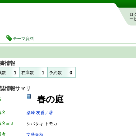
図書館 蔵書検索・予約システム
ロ
ー
テーマ資料
書情報
1
1
0
蔵数
在庫数
予約数
誌情報サマリ
春の庭
名
者名
柴崎 友香／著
者名ヨミ
シバサキ トモカ
版者
文藝春秋