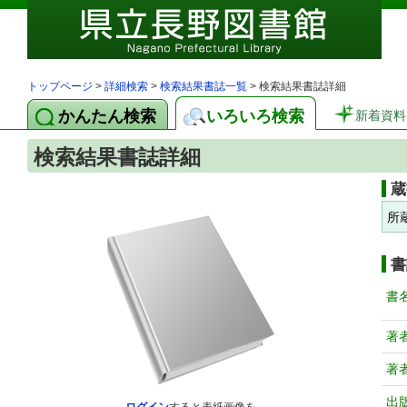
トップページ
>
詳細検索
>
検索結果書誌一覧
> 検索結果書誌詳細
かんたん検索
いろいろ検索
新着資料
検索結果書誌詳細
蔵
所
書
書
著
著
出