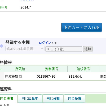
版年月
2014.7
登録する本棚
ログイン
メモ
料情報
.
所蔵館
資料番号
請求番号
県立長野図
0113867493
913.6/ｼﾄ/
開
連資料
同じ著者
同じ出版年
同じ分類
同じ受賞
崎 友香