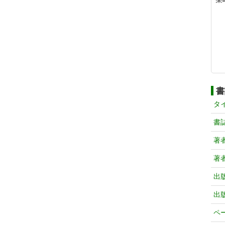
書
タ
書
著
著
出
出
ペ