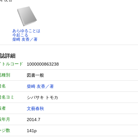
あらゆることは
今起こる
柴崎 友香／著
誌詳細
イトルコード
1000000863238
誌種別
図書一般
者名
柴崎 友香／著
者名ヨミ
シバサキ トモカ
版者
文藝春秋
版年月
2014.7
ージ数
141p