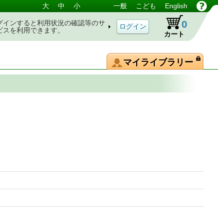
大
中
小
一般
こども
English
0
グインすると利用状況の確認等のサ
ビスを利用できます。
カート
マイライブラリー