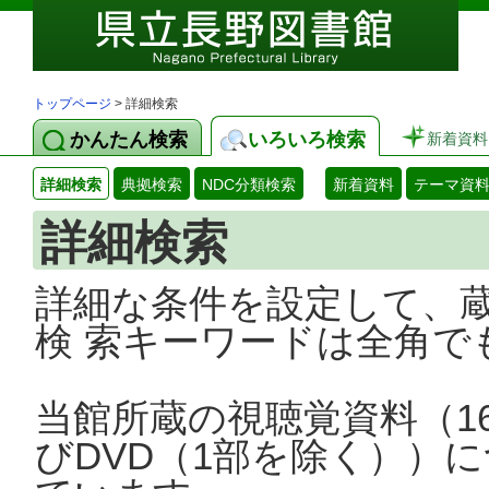
トップページ
> 詳細検索
かんたん検索
いろいろ検索
新着資料
詳細検索
典拠検索
NDC分類検索
新着資料
テーマ資
詳細検索
詳細な条件を設定して、
検 索キーワードは全角で
当館所蔵の視聴覚資料（1
びDVD（1部を除く））