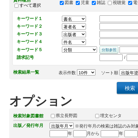
資料種別
図書
児童
雑誌
視聴覚
電
すべて選択
キーワード１
キーワード２
キーワード３
キーワード４
キーワード５
/
請求記号
検索結果一覧
表示件数
ソート順
オプション
県立長野図
埋文センタ
検索対象図書館
出版／発行年月
※発行年月の検索は雑誌のみ対
年
月から
年