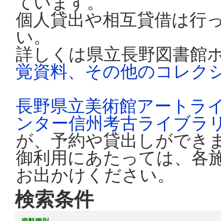
ています。
個人貸出や相互貸借は行
い。
詳しくは県立長野図書館
覚資料、その他のコレク
長野県立美術館アートラ
ンター信州考古ライブラ
が、予約や貸出しができ
御利用にあたっては、各
お出かけください。
検索条件