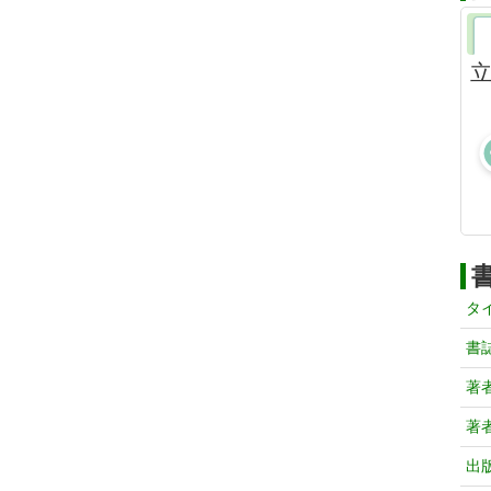
立
タ
書
著
著
出