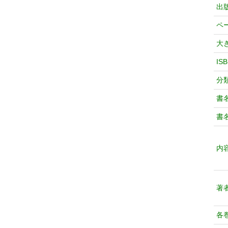
出
ペ
大
IS
分
書
書
内
著
各