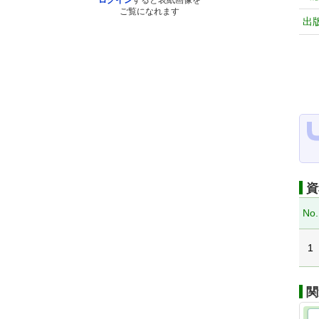
ログイン
すると表紙画像を
ご覧になれます
出
資
No.
1
関