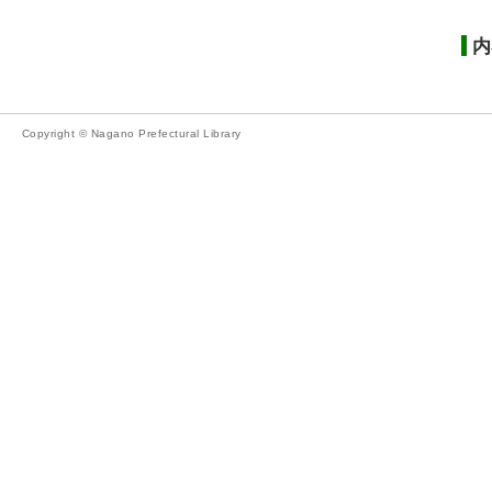
内
Copyright © Nagano Prefectural Library