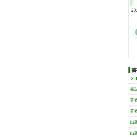
20
書
タ
書
著
著
出
出