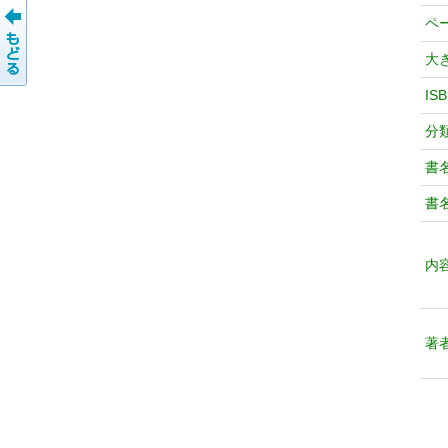
ペ
大
IS
分
書
書
内
著