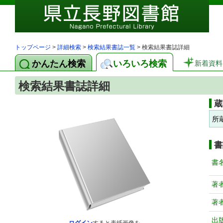
トップページ
>
詳細検索
>
検索結果書誌一覧
> 検索結果書誌詳細
かんたん検索
いろいろ検索
新着資料
検索結果書誌詳細
蔵
所
書
書
著
著
出