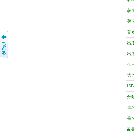
著
著
著
出
出
ペ
大
IS
分
書
書
副