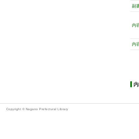
副
内
内
内
Copyright © Nagano Prefectural Library