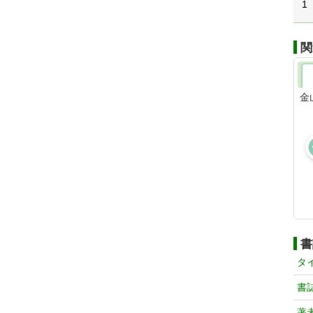
1
関
金
書
タ
書
著