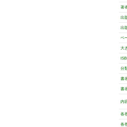
著
出
出
ペ
大
IS
分
書
書
内
各
各