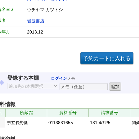
者名ヨミ
ウチヤマ カツトシ
版者
岩波書店
版年月
2013.12
登録する本棚
ログイン
メモ
料情報
.
所蔵館
資料番号
請求番号
県立長野図
0113831655
131.4/ｱﾘ/5
開