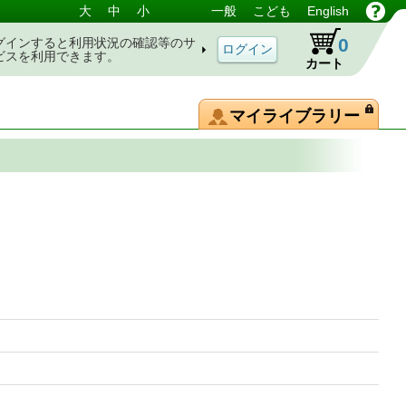
大
中
小
一般
こども
English
0
グインすると利用状況の確認等のサ
ビスを利用できます。
カート
マイライブラリー