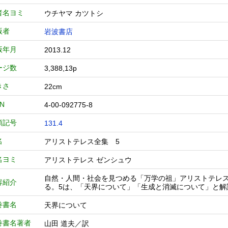
者名ヨミ
ウチヤマ カツトシ
版者
岩波書店
版年月
2013.12
ージ数
3,388,13p
きさ
22cm
BN
4-00-092775-8
類記号
131.4
名
アリストテレス全集 5
名ヨミ
アリストテレス ゼンシュウ
自然・人間・社会を見つめる「万学の祖」アリストテレ
容紹介
る。5は、「天界について」「生成と消滅について」と解
巻書名
天界について
巻書名著者
山田 道夫／訳