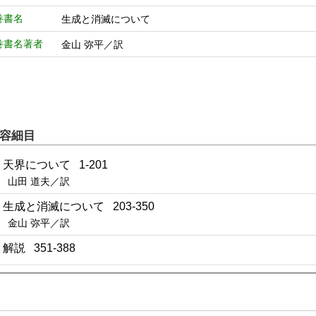
巻書名
生成と消滅について
巻書名著者
金山 弥平／訳
容細目
1 天界について 1-201
山田 道夫／訳
2 生成と消滅について 203-350
金山 弥平／訳
3 解説 351-388