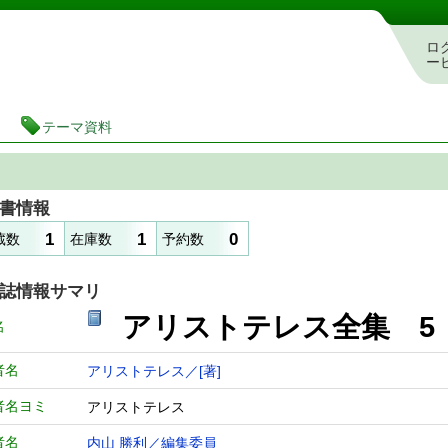
図書館 蔵書検索・予約システム
ロ
ー
テーマ資料
書情報
1
1
0
蔵数
在庫数
予約数
誌情報サマリ
アリストテレス全集 5
名
者名
アリストテレス／[著]
者名ヨミ
アリストテレス
者名
内山 勝利／編集委員