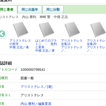
連資料
同じ著者
同じ出版年
同じ分類
リストテレス 内山 勝利 神崎 繁 中畑 正志
アリストテレス
はじめてのプラ
アリストテレス
アリストテレ
の哲学
トン ： 批判
全集11
全集20
中畑 正志／著
と変革…
アリストテレス
アリストテレ
中畑 正志／著
／…
／…
誌詳細
イトルコード
1000000798541
誌種別
図書一般
者名
アリストテレス／[著]
者名ヨミ
アリストテレス
者名
内山 勝利／編集委員