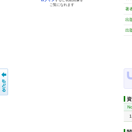
ログイン
すると表紙画像を
ご覧になれます
著
出
出
資
No
1