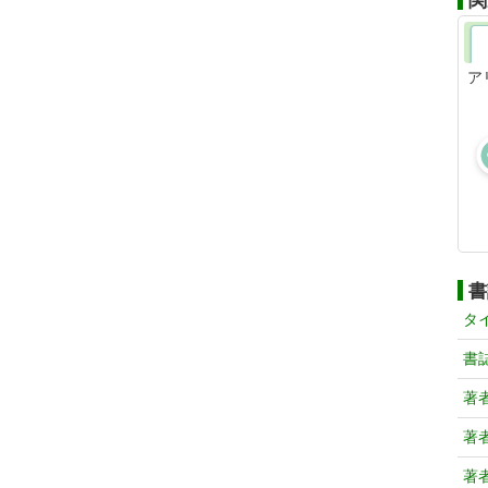
関
ア
書
タ
書
著
著
著