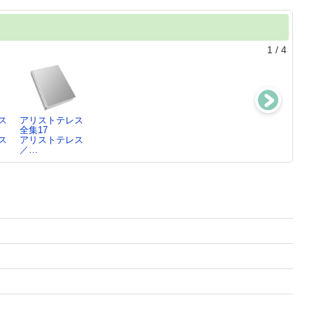
1
/
4
ス
アリストテレス
アリストテレス
内乱の政治哲
アリストテレス
全集17
全集4
学 ： 忘却と
全集18
ス
アリストテレス
アリストテレス
制圧
アリストテレス
／…
／…
神崎 繁／著
／…