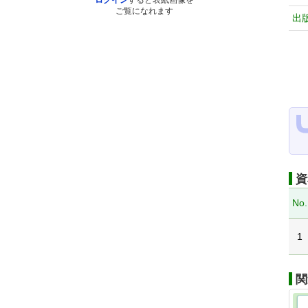
ログイン
すると表紙画像を
ご覧になれます
出
資
No.
1
関