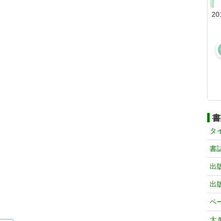
20
書
タ
書
出
出
ペ
大