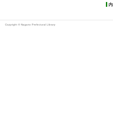
内
Copyright © Nagano Prefectural Library