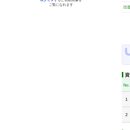
ログイン
すると表紙画像を
ご覧になれます
出
資
No.
1
2