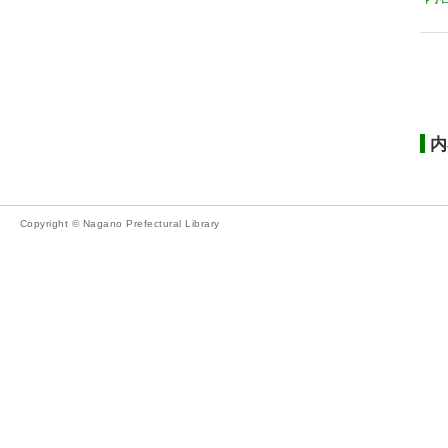
内
Copyright © Nagano Prefectural Library