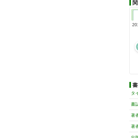
関
20
書
タ
書
著
著
出