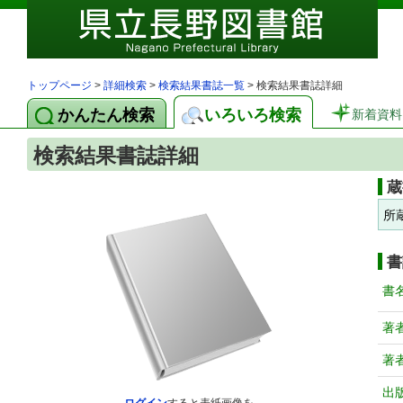
トップページ
>
詳細検索
>
検索結果書誌一覧
> 検索結果書誌詳細
かんたん検索
いろいろ検索
新着資料
検索結果書誌詳細
蔵
所
書
書
著
著
出