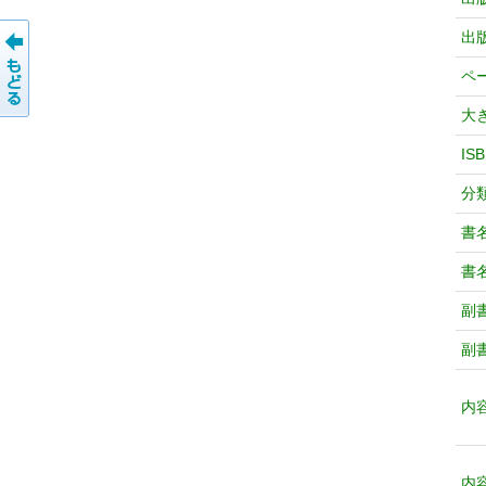
出
ペ
大
IS
分
書
書
副
副
内
内