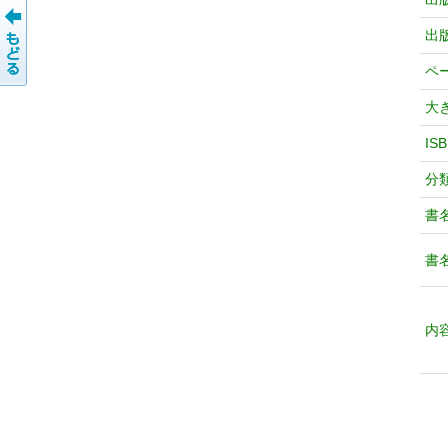
出
ペ
大
IS
分
書
書
内