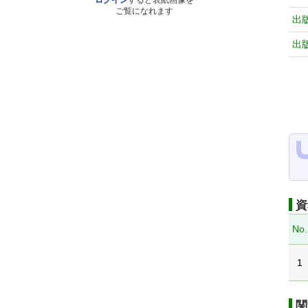
ログイン
すると表紙画像を
ご覧になれます
出
出
資
No.
1
関