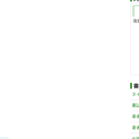
衞
書
タ
書
著
著
出