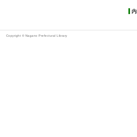
内
Copyright © Nagano Prefectural Library