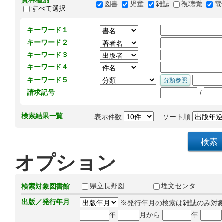
資料種別
図書
児童
雑誌
視聴覚
電
すべて選択
キーワード１
キーワード２
キーワード３
キーワード４
キーワード５
/
請求記号
検索結果一覧
表示件数
ソート順
オプション
県立長野図
埋文センタ
検索対象図書館
出版／発行年月
※発行年月の検索は雑誌のみ対
年
月から
年