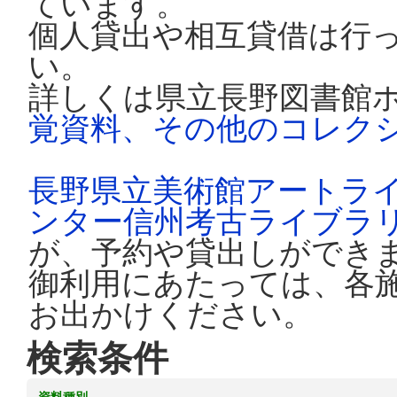
ています。
個人貸出や相互貸借は行
い。
詳しくは県立長野図書館
覚資料、その他のコレク
長野県立美術館アートラ
ンター信州考古ライブラ
が、予約や貸出しができ
御利用にあたっては、各
お出かけください。
検索条件