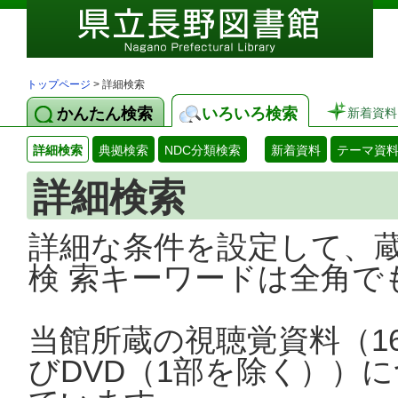
トップページ
> 詳細検索
かんたん検索
いろいろ検索
新着資料
詳細検索
典拠検索
NDC分類検索
新着資料
テーマ資
詳細検索
詳細な条件を設定して、
検 索キーワードは全角で
当館所蔵の視聴覚資料（1
びDVD（1部を除く））