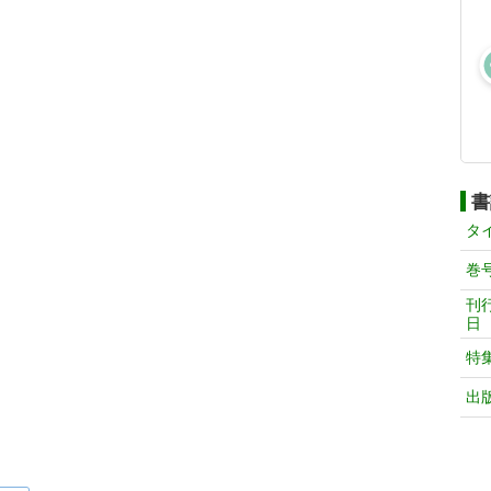
書
タ
巻
刊
日
特
出