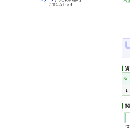
ログイン
すると表紙画像を
出
ご覧になれます
資
No.
1
関
20