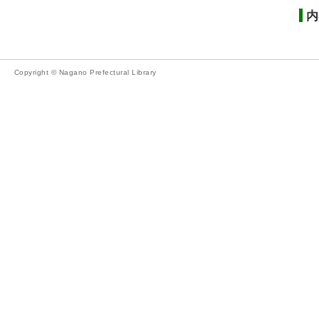
内
Copyright © Nagano Prefectural Library