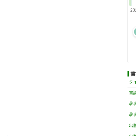
20
書
タ
書
著
著
出