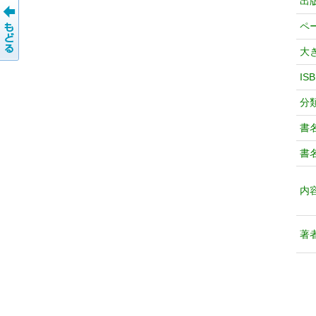
出
ペ
大
IS
分
書
書
内
著