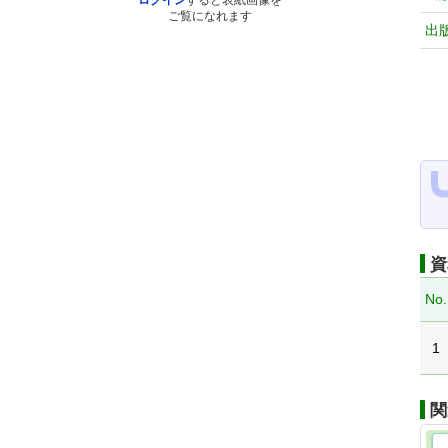
ログイン
すると表紙画像を
ご覧になれます
出
資
No.
1
関