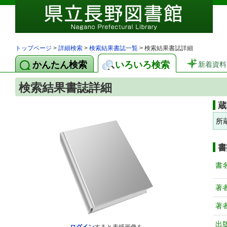
トップページ
>
詳細検索
>
検索結果書誌一覧
> 検索結果書誌詳細
かんたん検索
いろいろ検索
新着資料
検索結果書誌詳細
蔵
所
書
書
著
著
出