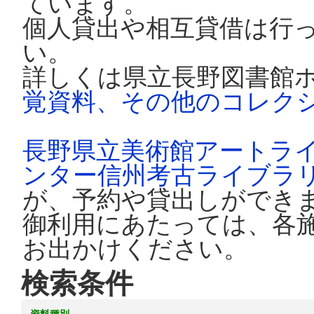
ています。
個人貸出や相互貸借は行
い。
詳しくは県立長野図書館
覚資料、その他のコレク
長野県立美術館アートラ
ンター信州考古ライブラ
が、予約や貸出しができ
御利用にあたっては、各
お出かけください。
検索条件