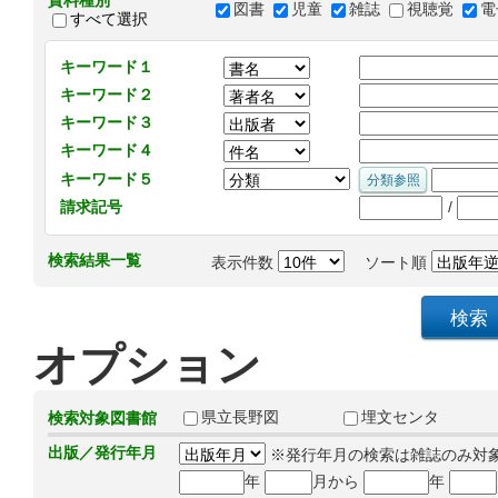
資料種別
図書
児童
雑誌
視聴覚
電
すべて選択
キーワード１
キーワード２
キーワード３
キーワード４
キーワード５
/
請求記号
検索結果一覧
表示件数
ソート順
オプション
県立長野図
埋文センタ
検索対象図書館
出版／発行年月
※発行年月の検索は雑誌のみ対
年
月から
年