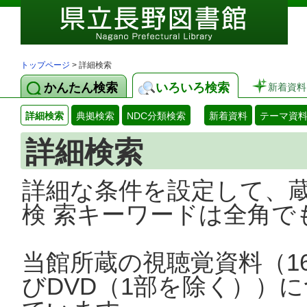
トップページ
> 詳細検索
かんたん検索
いろいろ検索
新着資料
詳細検索
典拠検索
NDC分類検索
新着資料
テーマ資
詳細検索
詳細な条件を設定して、
検 索キーワードは全角で
当館所蔵の視聴覚資料（1
びDVD（1部を除く））