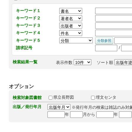
キーワード１
キーワード２
キーワード３
キーワード４
キーワード５
/
請求記号
検索結果一覧
表示件数
ソート順
オプション
県立長野図
埋文センタ
検索対象図書館
出版／発行年月
※発行年月の検索は雑誌のみ対
年
月から
年