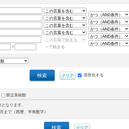
/
～で始まる
清音化する
県立美術館
象となります。
月まで（西暦、半角数字）