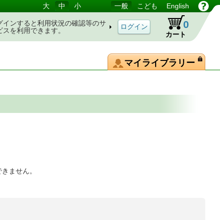
大
中
小
一般
こども
English
0
グインすると利用状況の確認等のサ
ビスを利用できます。
カート
マイライブラリー
できません。