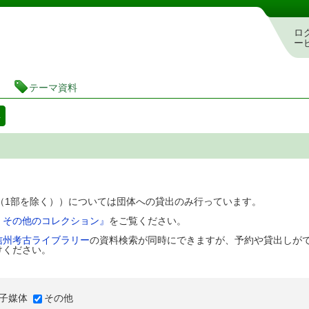
図書館 蔵書検索・予約システム
ロ
ー
テーマ資料
料
D（1部を除く））については団体への貸出のみ行っています。
、その他のコレクション』
をご覧ください。
信州考古ライブラリー
の資料検索が同時にできますが、予約や貸出しが
けください。
子媒体
その他