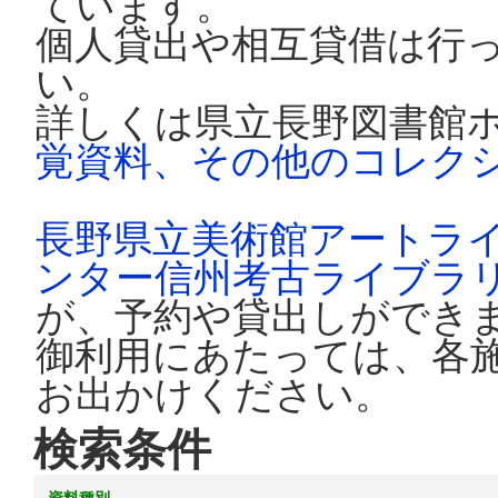
ています。
個人貸出や相互貸借は行
い。
詳しくは県立長野図書館
覚資料、その他のコレク
長野県立美術館アートラ
ンター信州考古ライブラ
が、予約や貸出しができ
御利用にあたっては、各
お出かけください。
検索条件