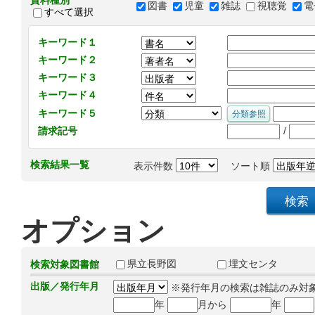
資料種別
図書
児童
雑誌
視聴覚
電
すべて選択
キーワード１
キーワード２
キーワード３
キーワード４
キーワード５
/
請求記号
検索結果一覧
表示件数
ソート順
オプション
県立長野図
埋文センタ
検索対象図書館
出版／発行年月
※発行年月の検索は雑誌のみ対
年
月から
年