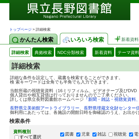
トップページ
> 詳細検索
かんたん検索
いろいろ検索
新着資料
詳細検索
典拠検索
NDC分類検索
新着資料
テーマ資
詳細検索
詳細な条件を設定して、蔵書を検索することができます。
検 索キーワードは全角でも半角でも入力できます。
当館所蔵の視聴覚資料（16ミリフィルム、ビデオテープ及びDV
個人貸出や相互貸借は行っておりませんのでご了承ください。
詳しくは県立長野図書館ホームページ
『新聞・雑誌・視聴覚資料
長野県立美術館アートライブラリー
、
長野県埋蔵文化財センター
御利用にあたっては、各施設の開館日時を御確認のうえ、お出か
検索条件
資料種別
図書
児童
雑誌
視聴覚
電
すべて選択