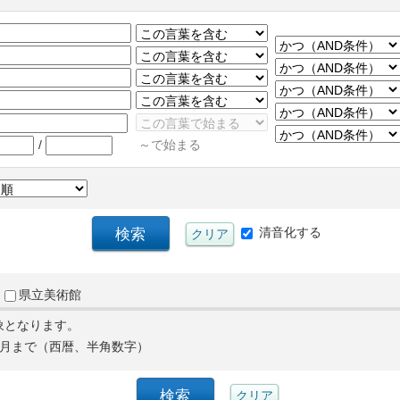
/
～で始まる
清音化する
県立美術館
象となります。
月まで（西暦、半角数字）