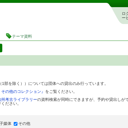
図書館 蔵書検索・予約システム
ロ
ー
テーマ資料
料
D（1部を除く））については団体への貸出のみ行っています。
、その他のコレクション』
をご覧ください。
信州考古ライブラリー
の資料検索が同時にできますが、予約や貸出しが
けください。
子媒体
その他