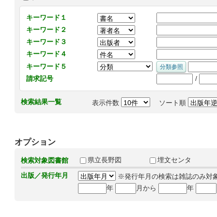
キーワード１
キーワード２
キーワード３
キーワード４
キーワード５
/
請求記号
検索結果一覧
表示件数
ソート順
オプション
県立長野図
埋文センタ
検索対象図書館
出版／発行年月
※発行年月の検索は雑誌のみ対
年
月から
年