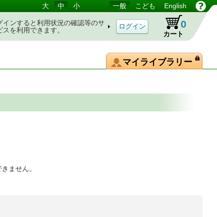
大
中
小
一般
こども
English
0
グインすると利用状況の確認等のサ
ビスを利用できます。
カート
マイライブラリー
できません。