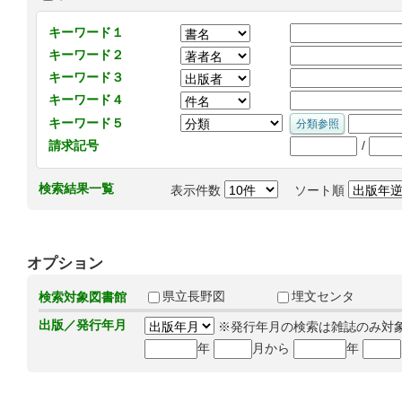
キーワード１
キーワード２
キーワード３
キーワード４
キーワード５
/
請求記号
検索結果一覧
表示件数
ソート順
オプション
県立長野図
埋文センタ
検索対象図書館
出版／発行年月
※発行年月の検索は雑誌のみ対
年
月から
年