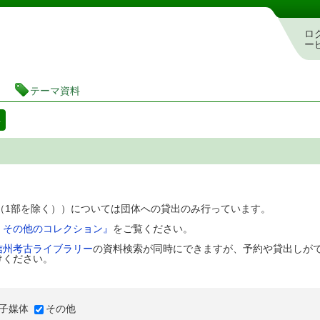
図書館 蔵書検索・予約システム
ロ
ー
テーマ資料
料
D（1部を除く））については団体への貸出のみ行っています。
、その他のコレクション』
をご覧ください。
信州考古ライブラリー
の資料検索が同時にできますが、予約や貸出しが
けください。
子媒体
その他