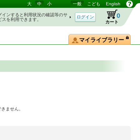
大
中
小
一般
こども
English
0
グインすると利用状況の確認等のサ
ビスを利用できます。
カート
マイライブラリー
できません。