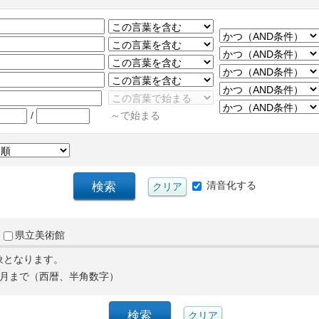
/
～で始まる
清音化する
県立美術館
象となります。
月まで（西暦、半角数字）