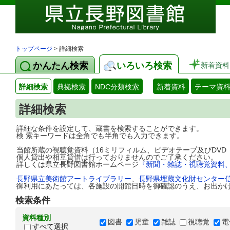
トップページ
> 詳細検索
かんたん検索
いろいろ検索
新着資料
詳細検索
典拠検索
NDC分類検索
新着資料
テーマ資
詳細検索
詳細な条件を設定して、蔵書を検索することができます。
検 索キーワードは全角でも半角でも入力できます。
当館所蔵の視聴覚資料（16ミリフィルム、ビデオテープ及びDV
個人貸出や相互貸借は行っておりませんのでご了承ください。
詳しくは県立長野図書館ホームページ
『新聞・雑誌・視聴覚資料
長野県立美術館アートライブラリー
、
長野県埋蔵文化財センター
御利用にあたっては、各施設の開館日時を御確認のうえ、お出か
検索条件
資料種別
図書
児童
雑誌
視聴覚
電
すべて選択