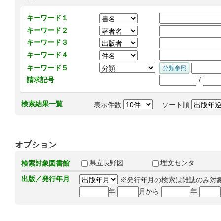
キーワード１
キーワード２
キーワード３
キーワード４
キーワード５
/
請求記号
検索結果一覧
表示件数
ソート順
オプション
県立長野図
埋文センタ
検索対象図書館
出版／発行年月
※発行年月の検索は雑誌のみ対
年
月から
年