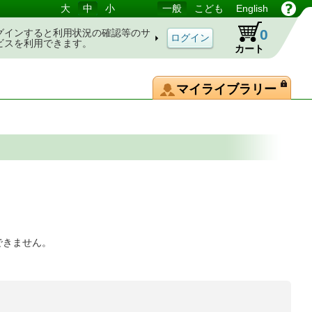
大
中
小
一般
こども
English
0
グインすると利用状況の確認等のサ
ビスを利用できます。
カート
マイライブラリー
できません。