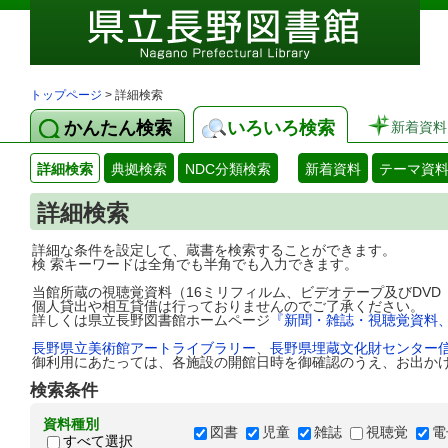
トップページ
> 詳細検索
かんたん検索
いろいろ検索
新着資料
詳細検索
典拠検索
NDC分類検索
新着資料
テーマ資
詳細検索
詳細な条件を設定して、蔵書を検索することができます。
検 索キーワードは全角でも半角でも入力できます。
当館所蔵の視聴覚資料（16ミリフィルム、ビデオテープ及びDV
個人貸出や相互貸借は行っておりませんのでご了承ください。
詳しくは県立長野図書館ホームページ
『新聞・雑誌・視聴覚資料
長野県立美術館アートライブラリー
、
長野県埋蔵文化財センター
御利用にあたっては、各施設の開館日時を御確認のうえ、お出か
検索条件
資料種別
図書
児童
雑誌
視聴覚
電
すべて選択