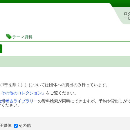
図書館 蔵書検索・予約システム
ロ
ー
テーマ資料
料
D（1部を除く））については団体への貸出のみ行っています。
、その他のコレクション』
をご覧ください。
信州考古ライブラリー
の資料検索が同時にできますが、予約や貸出しが
けください。
子媒体
その他