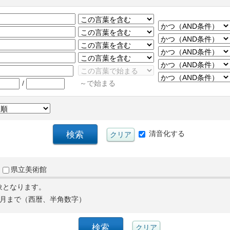
/
～で始まる
清音化する
県立美術館
象となります。
月まで（西暦、半角数字）