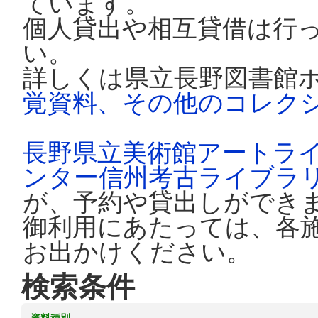
ています。
個人貸出や相互貸借は行
い。
詳しくは県立長野図書館
覚資料、その他のコレク
長野県立美術館アートラ
ンター信州考古ライブラ
が、予約や貸出しができ
御利用にあたっては、各
お出かけください。
検索条件