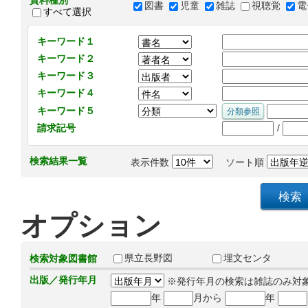
資料種別
図書
児童
雑誌
視聴覚
電
すべて選択
キーワード１
キーワード２
キーワード３
キーワード４
キーワード５
/
請求記号
検索結果一覧
表示件数
ソート順
オプション
県立長野図
埋文センタ
検索対象図書館
出版／発行年月
※発行年月の検索は雑誌のみ対
年
月から
年