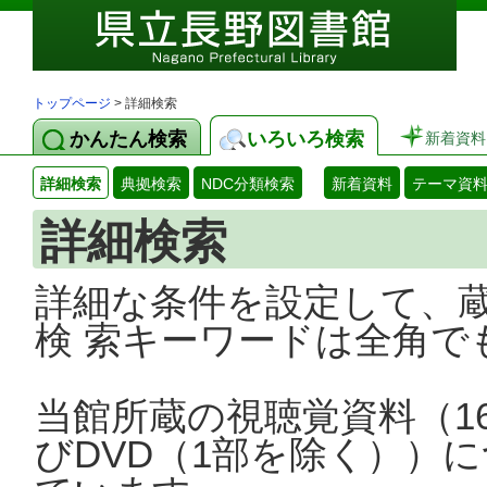
トップページ
> 詳細検索
かんたん検索
いろいろ検索
新着資料
詳細検索
典拠検索
NDC分類検索
新着資料
テーマ資
詳細検索
詳細な条件を設定して、
検 索キーワードは全角で
当館所蔵の視聴覚資料（1
びDVD（1部を除く））