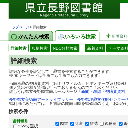
トップページ
> 詳細検索
かんたん検索
いろいろ検索
新着資料
詳細検索
典拠検索
NDC分類検索
新着資料
テーマ資
詳細検索
詳細な条件を設定して、蔵書を検索することができます。
検 索キーワードは全角でも半角でも入力できます。
当館所蔵の視聴覚資料（16ミリフィルム、ビデオテープ及びDV
個人貸出や相互貸借は行っておりませんのでご了承ください。
詳しくは県立長野図書館ホームページ
『新聞・雑誌・視聴覚資料
長野県立美術館アートライブラリー
、
長野県埋蔵文化財センター
御利用にあたっては、各施設の開館日時を御確認のうえ、お出か
検索条件
資料種別
図書
児童
雑誌
視聴覚
電
すべて選択