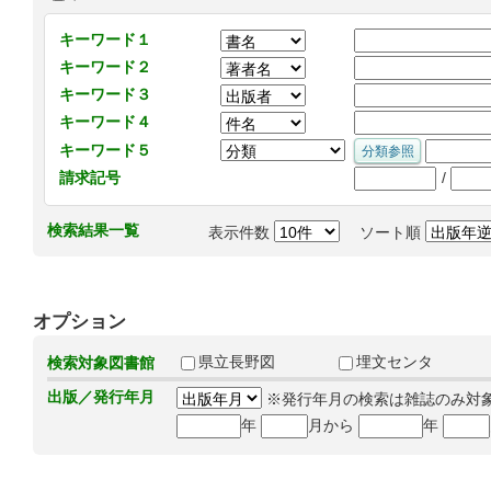
キーワード１
キーワード２
キーワード３
キーワード４
キーワード５
/
請求記号
検索結果一覧
表示件数
ソート順
オプション
県立長野図
埋文センタ
検索対象図書館
出版／発行年月
※発行年月の検索は雑誌のみ対
年
月から
年