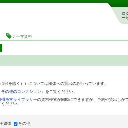
図書館 蔵書検索・予約システム
ロ
ー
テーマ資料
料
D（1部を除く））については団体への貸出のみ行っています。
、その他のコレクション』
をご覧ください。
信州考古ライブラリー
の資料検索が同時にできますが、予約や貸出しが
けください。
子媒体
その他