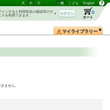
大
中
小
一般
こども
English
0
グインすると利用状況の確認等のサ
ビスを利用できます。
カート
マイライブラリー
できません。