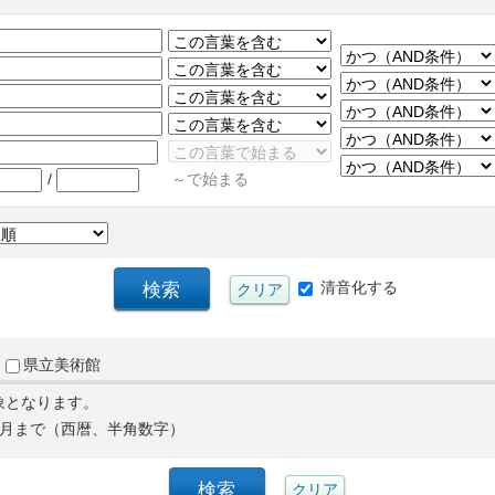
/
～で始まる
清音化する
県立美術館
象となります。
月まで（西暦、半角数字）