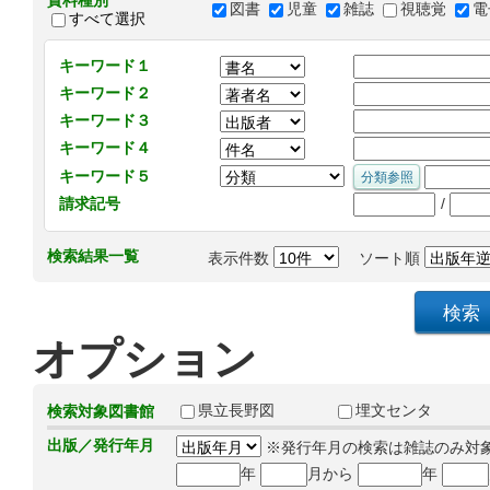
資料種別
図書
児童
雑誌
視聴覚
電
すべて選択
キーワード１
キーワード２
キーワード３
キーワード４
キーワード５
/
請求記号
検索結果一覧
表示件数
ソート順
オプション
県立長野図
埋文センタ
検索対象図書館
出版／発行年月
※発行年月の検索は雑誌のみ対
年
月から
年