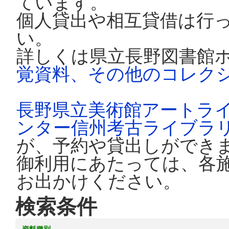
ています。
個人貸出や相互貸借は行
い。
詳しくは県立長野図書館
覚資料、その他のコレク
長野県立美術館アートラ
ンター信州考古ライブラ
が、予約や貸出しができ
御利用にあたっては、各
お出かけください。
検索条件