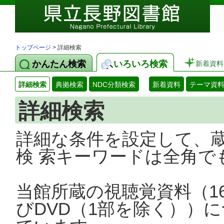
トップページ
> 詳細検索
かんたん検索
いろいろ検索
新着資料
詳細検索
典拠検索
NDC分類検索
新着資料
テーマ資
詳細検索
詳細な条件を設定して、
検 索キーワードは全角で
当館所蔵の視聴覚資料（1
びDVD（1部を除く））