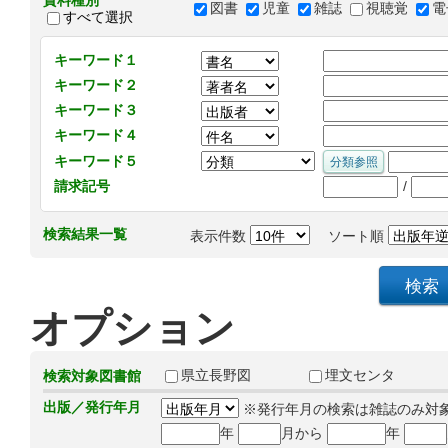
資料種別
図書
児童
雑誌
視聴覚
電
すべて選択
キーワード１
キーワード２
キーワード３
キーワード４
キーワード５
/
請求記号
検索結果一覧
表示件数
ソート順
オプション
県立長野図
埋文センタ
検索対象図書館
出版／発行年月
※発行年月の検索は雑誌のみ対
年
月から
年