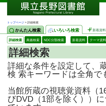
トップページ
> 詳細検索
かんたん検索
いろいろ検索
新着資料
詳細検索
典拠検索
NDC分類検索
新着資料
テーマ資
詳細検索
詳細な条件を設定して、
検 索キーワードは全角で
当館所蔵の視聴覚資料（1
びDVD（1部を除く））