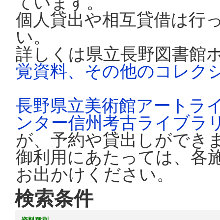
ています。
個人貸出や相互貸借は行
い。
詳しくは県立長野図書館
覚資料、その他のコレク
長野県立美術館アートラ
ンター信州考古ライブラ
が、予約や貸出しができ
御利用にあたっては、各
お出かけください。
検索条件