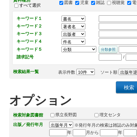
資料種別
図書
児童
雑誌
視聴覚
電
すべて選択
キーワード１
キーワード２
キーワード３
キーワード４
キーワード５
/
請求記号
検索結果一覧
表示件数
ソート順
オプション
県立長野図
埋文センタ
検索対象図書館
出版／発行年月
※発行年月の検索は雑誌のみ対
年
月から
年