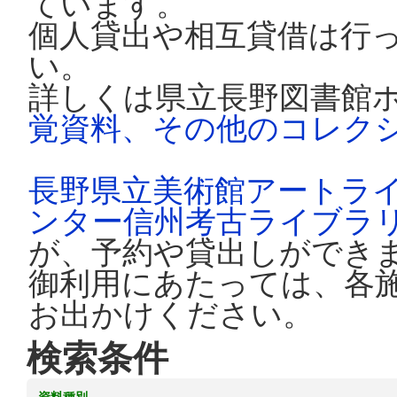
ています。
個人貸出や相互貸借は行
い。
詳しくは県立長野図書館
覚資料、その他のコレク
長野県立美術館アートラ
ンター信州考古ライブラ
が、予約や貸出しができ
御利用にあたっては、各
お出かけください。
検索条件