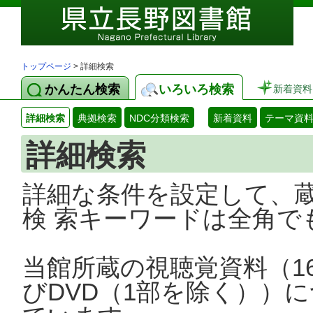
トップページ
> 詳細検索
かんたん検索
いろいろ検索
新着資料
詳細検索
典拠検索
NDC分類検索
新着資料
テーマ資
詳細検索
詳細な条件を設定して、
検 索キーワードは全角で
当館所蔵の視聴覚資料（1
びDVD（1部を除く））