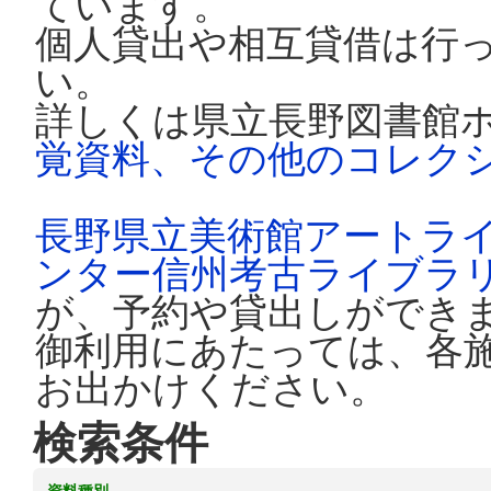
ています。
個人貸出や相互貸借は行
い。
詳しくは県立長野図書館
覚資料、その他のコレク
長野県立美術館アートラ
ンター信州考古ライブラ
が、予約や貸出しができ
御利用にあたっては、各
お出かけください。
検索条件