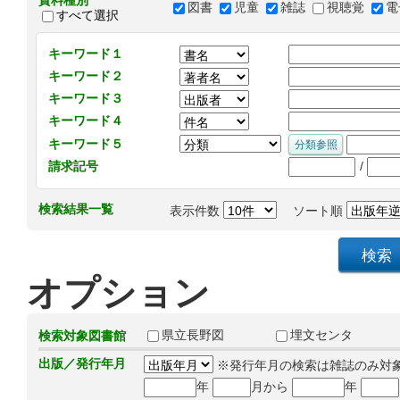
資料種別
図書
児童
雑誌
視聴覚
電
すべて選択
キーワード１
キーワード２
キーワード３
キーワード４
キーワード５
/
請求記号
検索結果一覧
表示件数
ソート順
オプション
県立長野図
埋文センタ
検索対象図書館
出版／発行年月
※発行年月の検索は雑誌のみ対
年
月から
年