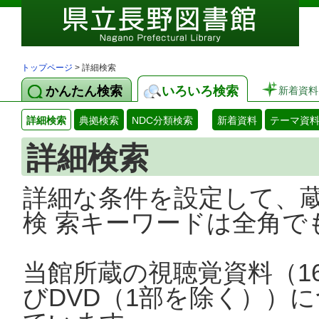
トップページ
> 詳細検索
かんたん検索
いろいろ検索
新着資料
詳細検索
典拠検索
NDC分類検索
新着資料
テーマ資
詳細検索
詳細な条件を設定して、
検 索キーワードは全角で
当館所蔵の視聴覚資料（1
びDVD（1部を除く））