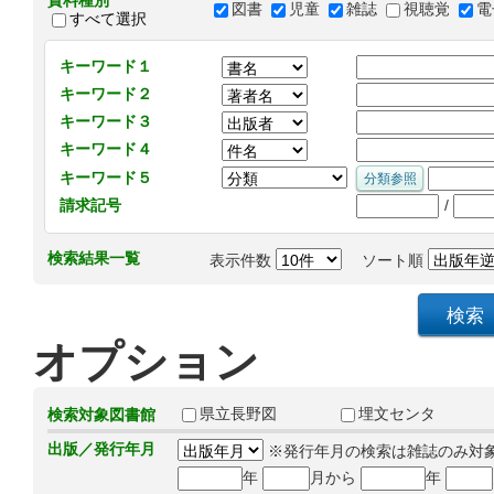
資料種別
図書
児童
雑誌
視聴覚
電
すべて選択
キーワード１
キーワード２
キーワード３
キーワード４
キーワード５
/
請求記号
検索結果一覧
表示件数
ソート順
オプション
県立長野図
埋文センタ
検索対象図書館
出版／発行年月
※発行年月の検索は雑誌のみ対
年
月から
年