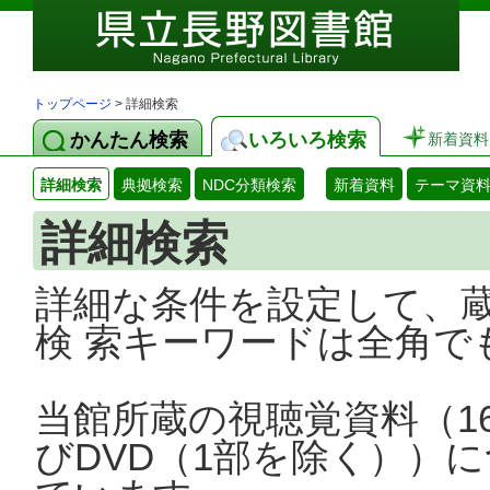
トップページ
> 詳細検索
かんたん検索
いろいろ検索
新着資料
詳細検索
典拠検索
NDC分類検索
新着資料
テーマ資
詳細検索
詳細な条件を設定して、
検 索キーワードは全角で
当館所蔵の視聴覚資料（1
びDVD（1部を除く））