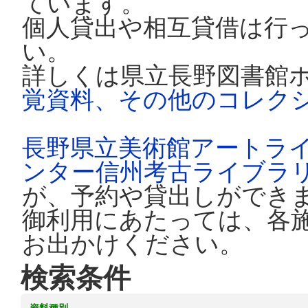
ています。
個人貸出や相互貸借は行
い。
詳しくは県立長野図書館
覚資料、その他のコレク
長野県立美術館アートラ
ンター信州考古ライブラ
が、予約や貸出しができ
御利用にあたっては、各
お出かけください。
検索条件