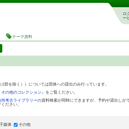
図書館 蔵書検索・予約システム
ロ
ー
テーマ資料
料
D（1部を除く））については団体への貸出のみ行っています。
、その他のコレクション』
をご覧ください。
信州考古ライブラリー
の資料検索が同時にできますが、予約や貸出しが
けください。
子媒体
その他