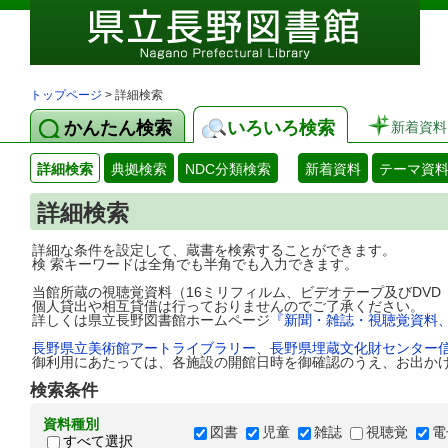
トップページ
> 詳細検索
かんたん検索
いろいろ検索
新着資料
詳細検索
典拠検索
NDC分類検索
新着資料
テーマ資
詳細検索
詳細な条件を設定して、蔵書を検索することができます。
検 索キーワードは全角でも半角でも入力できます。
当館所蔵の視聴覚資料（16ミリフィルム、ビデオテープ及びDV
個人貸出や相互貸借は行っておりませんのでご了承ください。
詳しくは県立長野図書館ホームページ
『新聞・雑誌・視聴覚資料
長野県立美術館アートライブラリー
、
長野県埋蔵文化財センター
御利用にあたっては、各施設の開館日時を御確認のうえ、お出か
検索条件
資料種別
図書
児童
雑誌
視聴覚
電
すべて選択