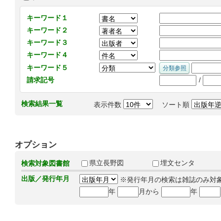
キーワード１
キーワード２
キーワード３
キーワード４
キーワード５
/
請求記号
検索結果一覧
表示件数
ソート順
オプション
県立長野図
埋文センタ
検索対象図書館
出版／発行年月
※発行年月の検索は雑誌のみ対
年
月から
年