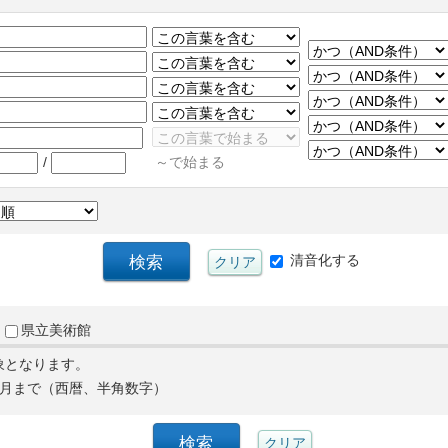
/
～で始まる
清音化する
県立美術館
象となります。
月まで（西暦、半角数字）