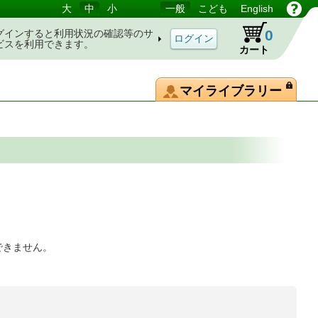
大
中
小
一般
こども
English
0
グインすると利用状況の確認等のサ
ビスを利用できます。
カート
マイライブラリー
できません。