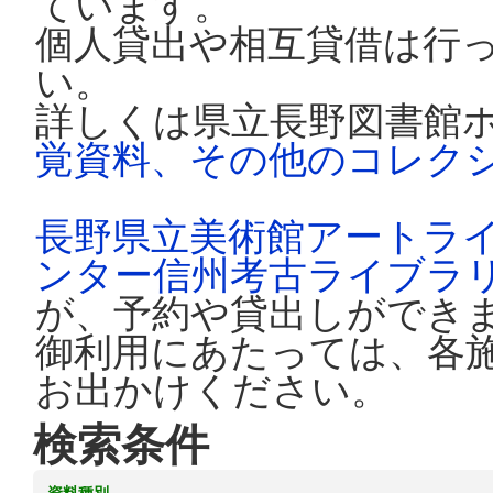
ています。
個人貸出や相互貸借は行
い。
詳しくは県立長野図書館
覚資料、その他のコレク
長野県立美術館アートラ
ンター信州考古ライブラ
が、予約や貸出しができ
御利用にあたっては、各
お出かけください。
検索条件