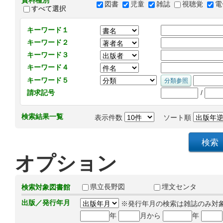
資料種別
図書
児童
雑誌
視聴覚
電
すべて選択
キーワード１
キーワード２
キーワード３
キーワード４
キーワード５
/
請求記号
検索結果一覧
表示件数
ソート順
オプション
県立長野図
埋文センタ
検索対象図書館
出版／発行年月
※発行年月の検索は雑誌のみ対
年
月から
年