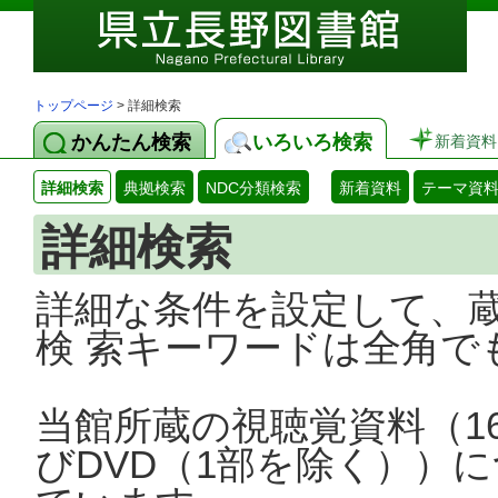
トップページ
> 詳細検索
かんたん検索
いろいろ検索
新着資料
詳細検索
典拠検索
NDC分類検索
新着資料
テーマ資
詳細検索
詳細な条件を設定して、
検 索キーワードは全角で
当館所蔵の視聴覚資料（1
びDVD（1部を除く））