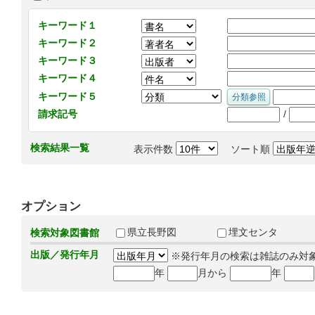
キーワード１
キーワード２
キーワード３
キーワード４
キーワード５
/
請求記号
検索結果一覧
表示件数
ソート順
オプション
県立長野図
埋文センタ
検索対象図書館
出版／発行年月
※発行年月の検索は雑誌のみ対
年
月から
年