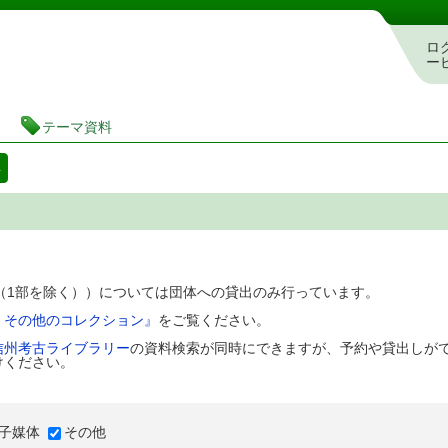
図書館 蔵書検索・予約システム
ロ
ー
テーマ資料
料
D（1部を除く））については団体への貸出のみ行っています。
、その他のコレクション』
をご覧ください。
信州考古ライブラリー
の資料検索が同時にできますが、予約や貸出しが
けください。
子媒体
その他