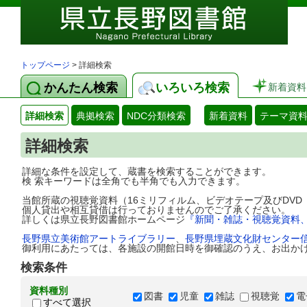
トップページ
> 詳細検索
かんたん検索
いろいろ検索
新着資料
詳細検索
典拠検索
NDC分類検索
新着資料
テーマ資
詳細検索
詳細な条件を設定して、蔵書を検索することができます。
検 索キーワードは全角でも半角でも入力できます。
当館所蔵の視聴覚資料（16ミリフィルム、ビデオテープ及びDV
個人貸出や相互貸借は行っておりませんのでご了承ください。
詳しくは県立長野図書館ホームページ
『新聞・雑誌・視聴覚資料
長野県立美術館アートライブラリー
、
長野県埋蔵文化財センター
御利用にあたっては、各施設の開館日時を御確認のうえ、お出か
検索条件
資料種別
図書
児童
雑誌
視聴覚
電
すべて選択