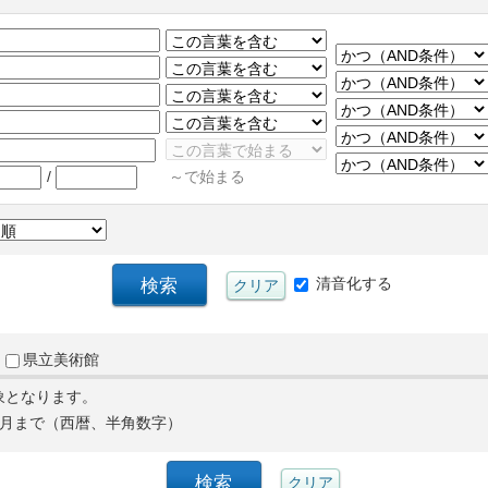
/
～で始まる
清音化する
県立美術館
象となります。
月まで（西暦、半角数字）