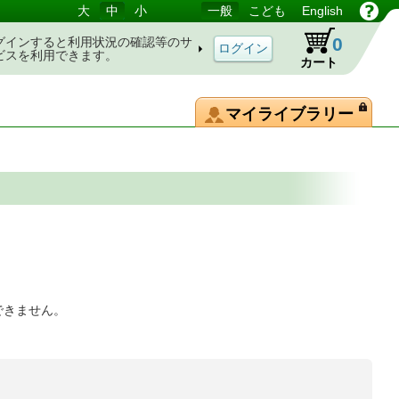
大
中
小
一般
こども
English
0
グインすると利用状況の確認等のサ
ビスを利用できます。
カート
マイライブラリー
できません。