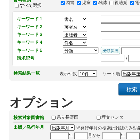
資料種別
図書
児童
雑誌
視聴覚
電
すべて選択
キーワード１
キーワード２
キーワード３
キーワード４
キーワード５
/
請求記号
検索結果一覧
表示件数
ソート順
オプション
県立長野図
埋文センタ
検索対象図書館
出版／発行年月
※発行年月の検索は雑誌のみ対
年
月から
年