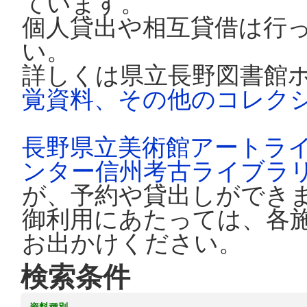
ています。
個人貸出や相互貸借は行
い。
詳しくは県立長野図書館
覚資料、その他のコレク
長野県立美術館アートラ
ンター信州考古ライブラ
が、予約や貸出しができ
御利用にあたっては、各
お出かけください。
検索条件