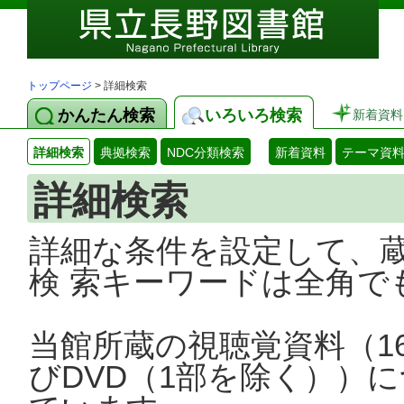
トップページ
> 詳細検索
かんたん検索
いろいろ検索
新着資料
詳細検索
典拠検索
NDC分類検索
新着資料
テーマ資
詳細検索
詳細な条件を設定して、
検 索キーワードは全角で
当館所蔵の視聴覚資料（1
びDVD（1部を除く））