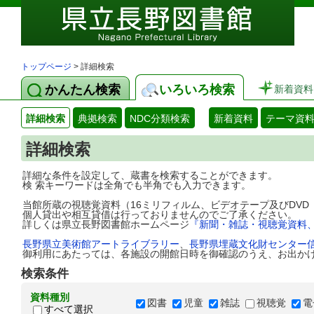
トップページ
> 詳細検索
かんたん検索
いろいろ検索
新着資料
詳細検索
典拠検索
NDC分類検索
新着資料
テーマ資
詳細検索
詳細な条件を設定して、蔵書を検索することができます。
検 索キーワードは全角でも半角でも入力できます。
当館所蔵の視聴覚資料（16ミリフィルム、ビデオテープ及びDV
個人貸出や相互貸借は行っておりませんのでご了承ください。
詳しくは県立長野図書館ホームページ
『新聞・雑誌・視聴覚資料
長野県立美術館アートライブラリー
、
長野県埋蔵文化財センター
御利用にあたっては、各施設の開館日時を御確認のうえ、お出か
検索条件
資料種別
図書
児童
雑誌
視聴覚
電
すべて選択