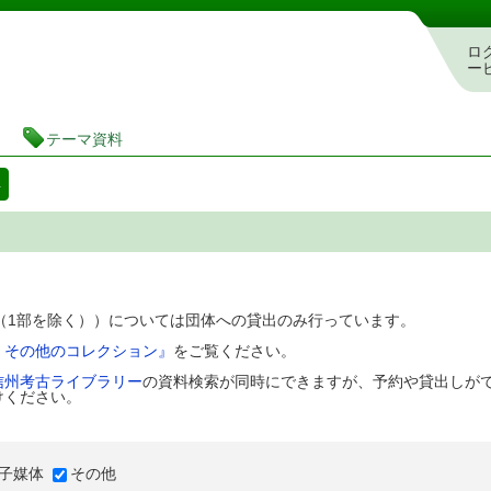
図書館 蔵書検索・予約システム
ロ
ー
テーマ資料
料
D（1部を除く））については団体への貸出のみ行っています。
、その他のコレクション』
をご覧ください。
信州考古ライブラリー
の資料検索が同時にできますが、予約や貸出しが
けください。
子媒体
その他