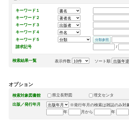
キーワード１
キーワード２
キーワード３
キーワード４
キーワード５
/
請求記号
検索結果一覧
表示件数
ソート順
オプション
県立長野図
埋文センタ
検索対象図書館
出版／発行年月
※発行年月の検索は雑誌のみ対
年
月から
年