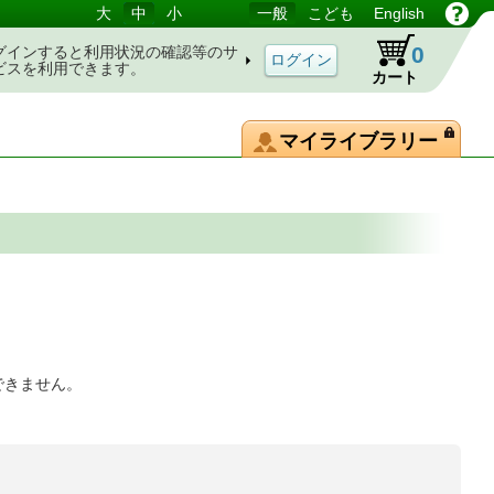
大
中
小
一般
こども
English
0
グインすると利用状況の確認等のサ
ビスを利用できます。
カート
マイライブラリー
できません。