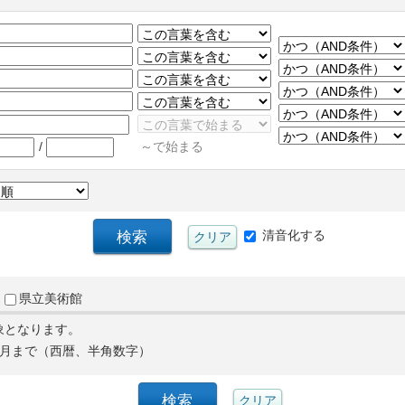
/
～で始まる
清音化する
県立美術館
象となります。
月まで（西暦、半角数字）