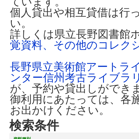
ています。
個人貸出や相互貸借は行
い。
詳しくは県立長野図書館
覚資料、その他のコレク
長野県立美術館アートラ
ンター信州考古ライブラ
が、予約や貸出しができ
御利用にあたっては、各
お出かけください。
検索条件