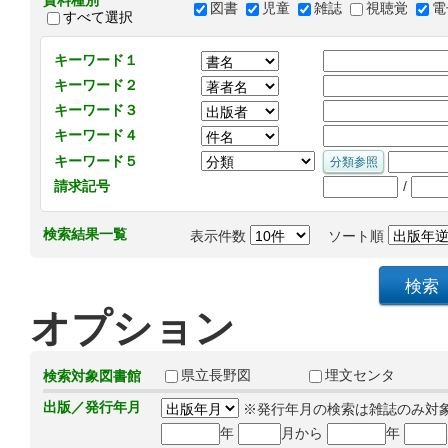
資料種別
図書
児童
雑誌
視聴覚
電
すべて選択
キーワード１
キーワード２
キーワード３
キーワード４
キーワード５
/
請求記号
検索結果一覧
表示件数
ソート順
オプション
県立長野図
埋文センタ
検索対象図書館
出版／発行年月
※発行年月の検索は雑誌のみ対
年
月から
年