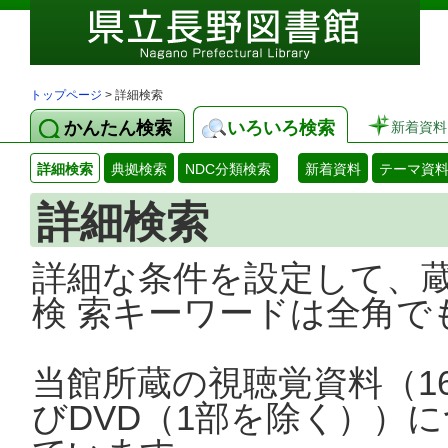
トップページ
> 詳細検索
かんたん検索
いろいろ検索
新着資料
詳細検索
典拠検索
NDC分類検索
新着資料
テーマ資
詳細検索
詳細な条件を設定して、
検 索キーワードは全角で
当館所蔵の視聴覚資料（1
びDVD（1部を除く））